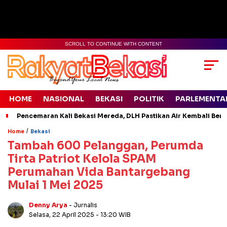
SCROLL TO CONTINUE WITH CONTENT
HOME
NASIONAL
BEKASI
POLITIK
PARLEMENTA
Pencemaran Kali Bekasi Mereda, DLH Pastikan Air Kembali Ben
/
Home
Bekasi
Tambah 600 Pelanggan, Perumda
Tirta Patriot Kelola SPAM
Perumahan Vida Bantargebang
Mulai 1 Mei 2025
Denny Arya
- Jurnalis
Selasa, 22 April 2025
- 13:20 WIB