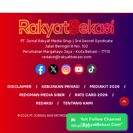
PT. Jurnal Rakyat Media Grup | 3rd Secret Syndicate
Jalan Beringin III No. 102
Perumahan Margahayu Jaya - Kota Bekasi – 17113
redaksi@rakyatbekasi.com
DISCLAIMER
KEBIJAKAN PRIVASI
MEDIAKIT 2026
PEDOMAN MEDIA SIBER
RATE CARD 2026
REDAKSI
TENTANG KAMI
© 2026 PT. JURNAL RAKYAT MEDIA GRUP - ALL RIGHTS RESERVED
Yuk Follow Channel
“RakyatBekasi.Com”