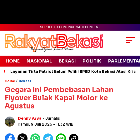
SCROLL TO CONTINUE WITH CONTENT
HOME
NASIONAL
BEKASI
POLITIK
PARLEMENTA
Layanan Tirta Patriot Belum Pulih! BPBD Kota Bekasi Atasi Krisis
/
Home
Bekasi
Gegara Ini Pembebasan Lahan
Flyover Bulak Kapal Molor ke
Agustus
Denny Arya
- Jurnalis
Kamis, 9 Juli 2026
- 11:32 WIB