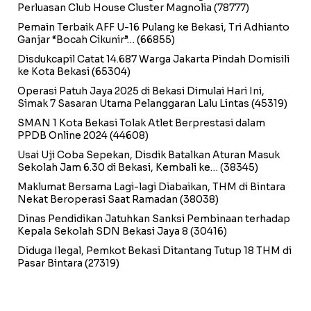
Perluasan Club House Cluster Magnolia
(78777)
Pemain Terbaik AFF U-16 Pulang ke Bekasi, Tri Adhianto
Ganjar “Bocah Cikunir”…
(66855)
Disdukcapil Catat 14.687 Warga Jakarta Pindah Domisili
ke Kota Bekasi
(65304)
Operasi Patuh Jaya 2025 di Bekasi Dimulai Hari Ini,
Simak 7 Sasaran Utama Pelanggaran Lalu Lintas
(45319)
SMAN 1 Kota Bekasi Tolak Atlet Berprestasi dalam
PPDB Online 2024
(44608)
Usai Uji Coba Sepekan, Disdik Batalkan Aturan Masuk
Sekolah Jam 6.30 di Bekasi, Kembali ke…
(38345)
Maklumat Bersama Lagi-lagi Diabaikan, THM di Bintara
Nekat Beroperasi Saat Ramadan
(38038)
Dinas Pendidikan Jatuhkan Sanksi Pembinaan terhadap
Kepala Sekolah SDN Bekasi Jaya 8
(30416)
Diduga Ilegal, Pemkot Bekasi Ditantang Tutup 18 THM di
Pasar Bintara
(27319)