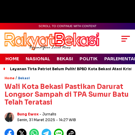
SCROLL TO CONTINUE WITH CONTENT
HOME
NASIONAL
BEKASI
POLITIK
PARLEMENTA
Layanan Tirta Patriot Belum Pulih! BPBD Kota Bekasi Atasi Krisis
/
Home
Bekasi
Wali Kota Bekasi Pastikan Darurat
Longsor Sampah di TPA Sumur Batu
Telah Teratasi
Bung Ewox
- Jurnalis
Senin, 31 Maret 2025
- 14:27 WIB