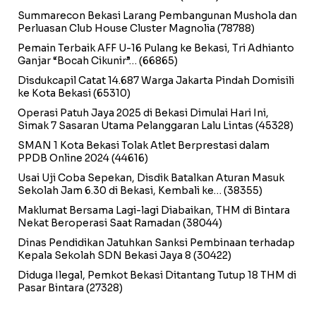
Summarecon Bekasi Larang Pembangunan Mushola dan
Perluasan Club House Cluster Magnolia
(78788)
Pemain Terbaik AFF U-16 Pulang ke Bekasi, Tri Adhianto
Ganjar “Bocah Cikunir”…
(66865)
Disdukcapil Catat 14.687 Warga Jakarta Pindah Domisili
ke Kota Bekasi
(65310)
Operasi Patuh Jaya 2025 di Bekasi Dimulai Hari Ini,
Simak 7 Sasaran Utama Pelanggaran Lalu Lintas
(45328)
SMAN 1 Kota Bekasi Tolak Atlet Berprestasi dalam
PPDB Online 2024
(44616)
Usai Uji Coba Sepekan, Disdik Batalkan Aturan Masuk
Sekolah Jam 6.30 di Bekasi, Kembali ke…
(38355)
Maklumat Bersama Lagi-lagi Diabaikan, THM di Bintara
Nekat Beroperasi Saat Ramadan
(38044)
Dinas Pendidikan Jatuhkan Sanksi Pembinaan terhadap
Kepala Sekolah SDN Bekasi Jaya 8
(30422)
Diduga Ilegal, Pemkot Bekasi Ditantang Tutup 18 THM di
Pasar Bintara
(27328)