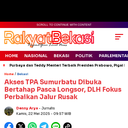
SCROLL TO CONTINUE WITH CONTENT
HOME
NASIONAL
BEKASI
POLITIK
PARLEMENTA
Purbaya dan Teddy Menteri Terbaik Presiden Prabowo, Pigai Pa
/
Home
Bekasi
Akses TPA Sumurbatu Dibuka
Bertahap Pasca Longsor, DLH Fokus
Perbaikan Jalur Rusak
Denny Arya
- Jurnalis
Kamis, 22 Mei 2025
- 09:57 WIB