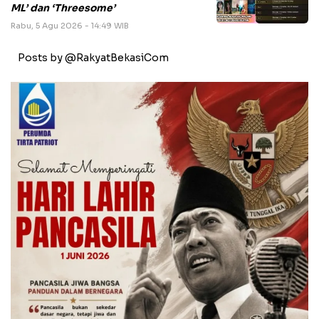
ML’ dan ‘Threesome’
Rabu, 5 Agu 2026 - 14:49 WIB
Posts by @RakyatBekasiCom