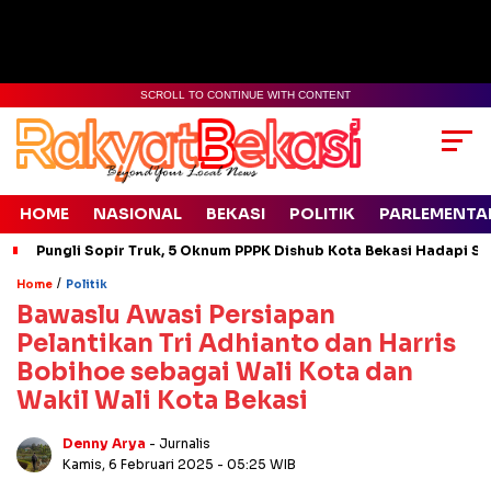
SCROLL TO CONTINUE WITH CONTENT
HOME
NASIONAL
BEKASI
POLITIK
PARLEMENTA
Pungli Sopir Truk, 5 Oknum PPPK Dishub Kota Bekasi Hadapi Si
/
Home
Politik
Bawaslu Awasi Persiapan
Pelantikan Tri Adhianto dan Harris
Bobihoe sebagai Wali Kota dan
Wakil Wali Kota Bekasi
Denny Arya
- Jurnalis
Kamis, 6 Februari 2025
- 05:25 WIB