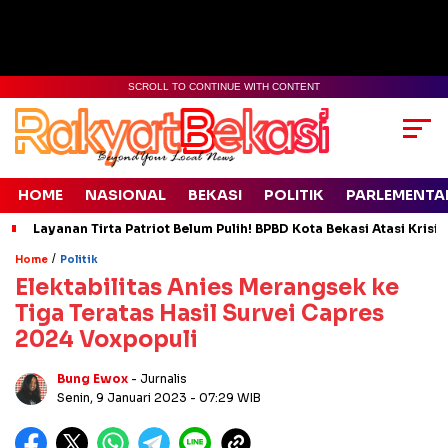
SCROLL TO CONTINUE WITH CONTENT
HOME
NASIONAL
BEKASI
POLITIK
PARLEMENTA
Layanan Tirta Patriot Belum Pulih! BPBD Kota Bekasi Atasi Krisis
/
Home
Politik
Elektabilitas Anies Merangsek ke
Tiga Teratas Hasil Survei Capres
2024 Voxpopuli
Bung Ewox
- Jurnalis
Senin, 9 Januari 2023
- 07:29 WIB