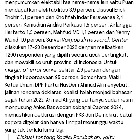
mengumumkan elektabilitas nama-nama lain yaitu Puan
mendapatkan elektabilitas 3,9 persen, disusul Erick
Thohir 3,1 persen dan Khofifah Indar Parawansa 2,4
persen. Kemudian Andika Perkasa 1,5 persen, Airlangga
Hartarto 1,3 persen, Mahfud MD 1,1 persen dan Yenny
Wahid 1,0 persen. Survei
Voxpopuli Research Center
dilakukan 17-23 Desember 2022 dengan melibatkan
1.200 responden yang dipilih secara acak bertingkat,
dan mewakili seluruh provinsi di Indonesia. Untuk
margin of error
survei sekitar 2,9 persen dengan
tingkat kepercayaan 95 persen. Sementara, Wakil
Ketua Umum DPP Partai NasDem Ahmad Ali menyebut,
jalinan rencana deklarasi koalisi telah menjadi bahasan
sejak tahun 2022. Ahmad Ali yang partainya sudah resmi
mengusung Anies Baswedan sebagai Capres 2024,
memastikan deklarasi dengan PKS dan Demokrat bakal
segera digelar dan hanya tinggal menunggu waktu
yang tak terlalu lama lagi.
“Diskusi tentang Koalisi Perubahan, yaitu