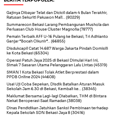
BERITA TERPOPULER:
Gajinya Dibayar Telat dan Dicicil dalam 4 Bulan Terakhir,
Ratusan Sekuriti Pakuwon Mall…
(80229)
Summarecon Bekasi Larang Pembangunan Mushola dan
Perluasan Club House Cluster Magnolia
(78777)
Pemain Terbaik AFF U-16 Pulang ke Bekasi, Tri Adhianto
Ganjar “Bocah Cikunir”…
(66855)
Disdukcapil Catat 14.687 Warga Jakarta Pindah Domisili
ke Kota Bekasi
(65304)
Operasi Patuh Jaya 2025 di Bekasi Dimulai Hari Ini,
Simak 7 Sasaran Utama Pelanggaran Lalu Lintas
(45319)
SMAN 1 Kota Bekasi Tolak Atlet Berprestasi dalam
PPDB Online 2024
(44608)
Usai Uji Coba Sepekan, Disdik Batalkan Aturan Masuk
Sekolah Jam 6.30 di Bekasi, Kembali ke…
(38345)
Maklumat Bersama Lagi-lagi Diabaikan, THM di Bintara
Nekat Beroperasi Saat Ramadan
(38038)
Dinas Pendidikan Jatuhkan Sanksi Pembinaan terhadap
Kepala Sekolah SDN Bekasi Jaya 8
(30416)