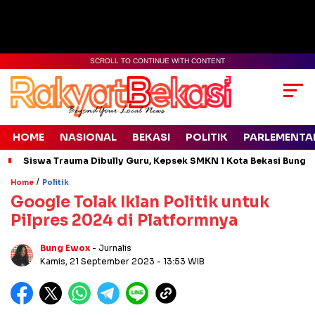
SCROLL TO CONTINUE WITH CONTENT
HOME
NASIONAL
BEKASI
POLITIK
PARLEMENTA
Siswa Trauma Dibully Guru, Kepsek SMKN 1 Kota Bekasi Bung
/
Home
Politik
Google Tolak Iklan Politik untuk
Pilpres 2024 di Platformnya
Bung Ewox
- Jurnalis
Kamis, 21 September 2023
- 13:53 WIB