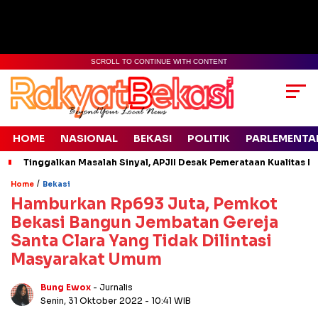
SCROLL TO CONTINUE WITH CONTENT
HOME
NASIONAL
BEKASI
POLITIK
PARLEMENTA
Tinggalkan Masalah Sinyal, APJII Desak Pemerataan Kualitas In
/
Home
Bekasi
Hamburkan Rp693 Juta, Pemkot
Bekasi Bangun Jembatan Gereja
Santa Clara Yang Tidak Dilintasi
Masyarakat Umum
Bung Ewox
- Jurnalis
Senin, 31 Oktober 2022
- 10:41 WIB