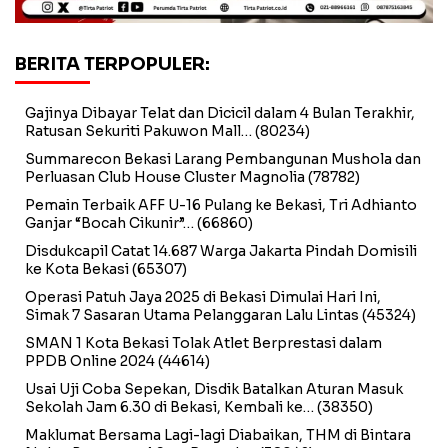
BERITA TERPOPULER:
Gajinya Dibayar Telat dan Dicicil dalam 4 Bulan Terakhir,
Ratusan Sekuriti Pakuwon Mall…
(80234)
Summarecon Bekasi Larang Pembangunan Mushola dan
Perluasan Club House Cluster Magnolia
(78782)
Pemain Terbaik AFF U-16 Pulang ke Bekasi, Tri Adhianto
Ganjar “Bocah Cikunir”…
(66860)
Disdukcapil Catat 14.687 Warga Jakarta Pindah Domisili
ke Kota Bekasi
(65307)
Operasi Patuh Jaya 2025 di Bekasi Dimulai Hari Ini,
Simak 7 Sasaran Utama Pelanggaran Lalu Lintas
(45324)
SMAN 1 Kota Bekasi Tolak Atlet Berprestasi dalam
PPDB Online 2024
(44614)
Usai Uji Coba Sepekan, Disdik Batalkan Aturan Masuk
Sekolah Jam 6.30 di Bekasi, Kembali ke…
(38350)
Maklumat Bersama Lagi-lagi Diabaikan, THM di Bintara