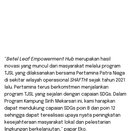
Budidaya tanaman sirih (Piper betle L.), mengelola
bank sampah, dan mengolah hasil budidaya daun
sirih menjadi produk bernilai ekonomi.
“
Betel Leaf Empowerment Hub
merupakan hasil
inovasi yang muncul dari masyarakat melalui program
TJSL yang dilaksanakan bersama Pertamina Patra Niaga
di sekitar wilayah operasional
SHAFTHI
sejak tahun 2021
lalu. Pertamina terus berkomitmen menjalankan
program TJSL yang sejalan dengan capaian SDGs. Dalam
Program Kampung Sirih Mekarsari ini, kami harapkan
dapat mendukung capaian SDGs poin 8 dan poin 12
sehingga dapat terealisasi upaya nyata peningkatan
kesejahteraan masyarakat lokal dan pelestarian
lingkungan berkelanjutan,” papar Eko.