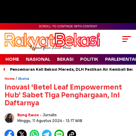
SCROLL TO CONTINUE WITH CONTENT
HOME
NASIONAL
BEKASI
POLITIK
PARLEMENTA
Pencemaran Kali Bekasi Mereda, DLH Pastikan Air Kembali Ben
/
Home
Ekstra
Inovasi ‘Betel Leaf Empowerment
Hub’ Sabet Tiga Penghargaan, Ini
Daftarnya
Bung Ewox
- Jurnalis
Minggu, 11 Agustus 2024
- 13:17 WIB