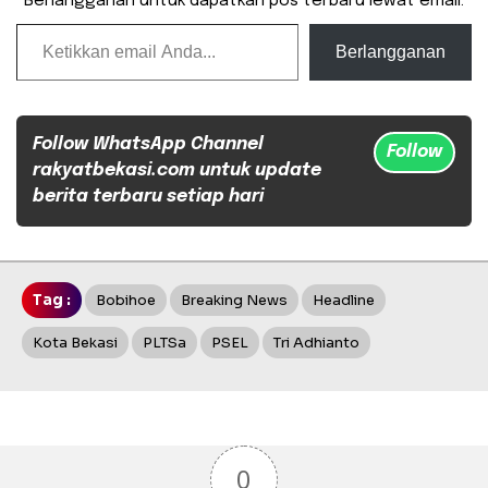
Berlangganan untuk dapatkan pos terbaru lewat email.
Ketikkan email Anda...
Berlangganan
Follow WhatsApp Channel
Follow
rakyatbekasi.com untuk update
berita terbaru setiap hari
Tag :
Bobihoe
Breaking News
Headline
Kota Bekasi
PLTSa
PSEL
Tri Adhianto
0