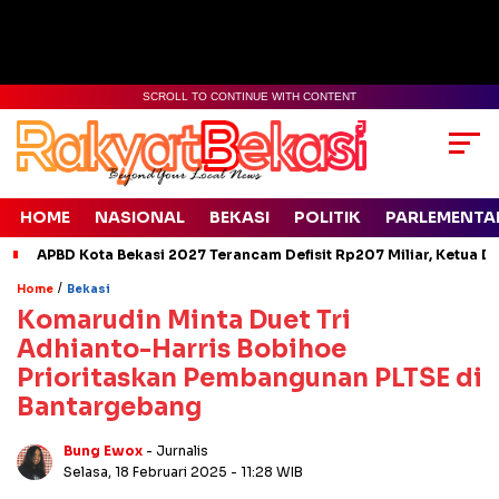
SCROLL TO CONTINUE WITH CONTENT
HOME
NASIONAL
BEKASI
POLITIK
PARLEMENTA
APBD Kota Bekasi 2027 Terancam Defisit Rp207 Miliar, Ketua D
/
Home
Bekasi
Komarudin Minta Duet Tri
Adhianto-Harris Bobihoe
Prioritaskan Pembangunan PLTSE di
Bantargebang
Bung Ewox
- Jurnalis
Selasa, 18 Februari 2025
- 11:28 WIB