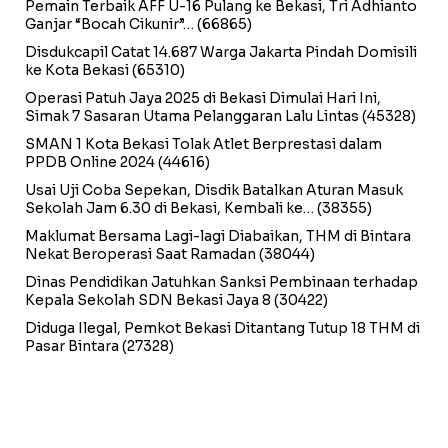
Pemain Terbaik AFF U-16 Pulang ke Bekasi, Tri Adhianto
Ganjar “Bocah Cikunir”…
(66865)
Disdukcapil Catat 14.687 Warga Jakarta Pindah Domisili
ke Kota Bekasi
(65310)
Operasi Patuh Jaya 2025 di Bekasi Dimulai Hari Ini,
Simak 7 Sasaran Utama Pelanggaran Lalu Lintas
(45328)
SMAN 1 Kota Bekasi Tolak Atlet Berprestasi dalam
PPDB Online 2024
(44616)
Usai Uji Coba Sepekan, Disdik Batalkan Aturan Masuk
Sekolah Jam 6.30 di Bekasi, Kembali ke…
(38355)
Maklumat Bersama Lagi-lagi Diabaikan, THM di Bintara
Nekat Beroperasi Saat Ramadan
(38044)
Dinas Pendidikan Jatuhkan Sanksi Pembinaan terhadap
Kepala Sekolah SDN Bekasi Jaya 8
(30422)
Diduga Ilegal, Pemkot Bekasi Ditantang Tutup 18 THM di
Pasar Bintara
(27328)