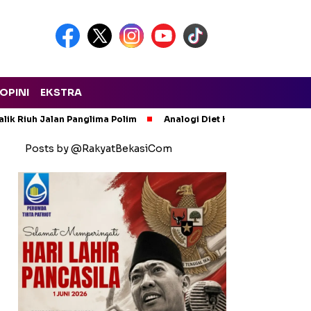
OPINI
EKSTRA
lik Riuh Jalan Panglima Polim
Analogi Diet Korupsi: Alarm Ker
Posts by @RakyatBekasiCom