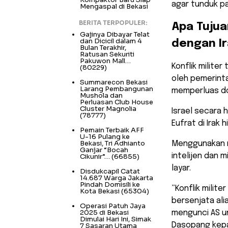
agar tunduk p
Mengaspal di Bekasi
BERITA TERPOPULER:
​Apa Tujua
Gajinya Dibayar Telat
dan Dicicil dalam 4
dengan I
Bulan Terakhir,
Ratusan Sekuriti
Pakuwon Mall…
​Konflik milite
(80229)
oleh pemerint
Summarecon Bekasi
Larang Pembangunan
memperluas do
Mushola dan
Perluasan Club House
Cluster Magnolia
Israel secara 
(78777)
Eufrat di Irak h
Pemain Terbaik AFF
U-16 Pulang ke
Bekasi, Tri Adhianto
Menggunakan 
Ganjar “Bocah
intelijen dan 
Cikunir”…
(66855)
layar.
Disdukcapil Catat
14.687 Warga Jakarta
Pindah Domisili ke
​”Konflik mili
Kota Bekasi
(65304)
bersenjata ali
Operasi Patuh Jaya
2025 di Bekasi
mengunci AS un
Dimulai Hari Ini, Simak
Dasopang kepa
7 Sasaran Utama