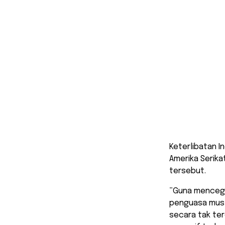
Keterlibatan 
Amerika Serik
tersebut.
​”Guna menceg
penguasa musli
secara tak te