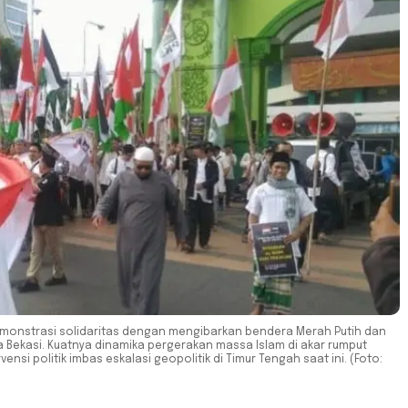
monstrasi solidaritas dengan mengibarkan bendera Merah Putih dan
a Bekasi. Kuatnya dinamika pergerakan massa Islam di akar rumput
ensi politik imbas eskalasi geopolitik di Timur Tengah saat ini. (Foto: