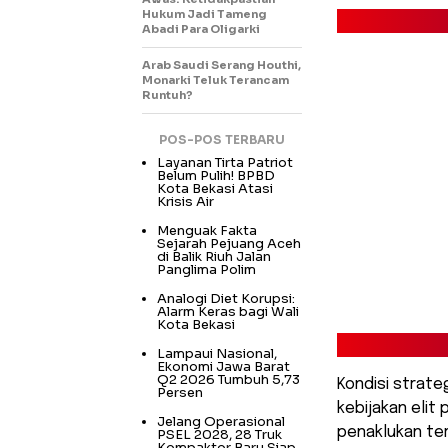
Hukum Jadi Tameng
Abadi Para Oligarki
Arab Saudi Serang Houthi,
Monarki Teluk Terancam
Runtuh?
POS-POS TERBARU
Layanan Tirta Patriot
Belum Pulih! BPBD
Kota Bekasi Atasi
Krisis Air
Menguak Fakta
Sejarah Pejuang Aceh
di Balik Riuh Jalan
Panglima Polim
Analogi Diet Korupsi:
Alarm Keras bagi Wali
Kota Bekasi
Lampaui Nasional,
Ekonomi Jawa Barat
Q2 2026 Tumbuh 5,73
Kondisi strate
Persen
kebijakan elit
Jelang Operasional
penaklukan ter
PSEL 2028, 28 Truk
Kompaktor Baru Siap