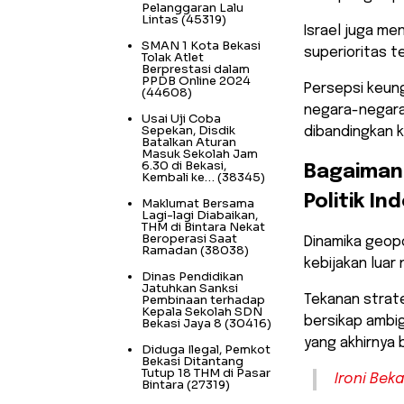
Pelanggaran Lalu
Lintas
(45319)
​Israel juga 
SMAN 1 Kota Bekasi
superioritas te
Tolak Atlet
Berprestasi dalam
PPDB Online 2024
Persepsi keun
(44608)
negara-negara 
Usai Uji Coba
Sepekan, Disdik
dibandingkan k
Batalkan Aturan
Masuk Sekolah Jam
6.30 di Bekasi,
​Bagaiman
Kembali ke…
(38345)
Politik In
Maklumat Bersama
Lagi-lagi Diabaikan,
THM di Bintara Nekat
Beroperasi Saat
​Dinamika geop
Ramadan
(38038)
kebijakan luar 
Dinas Pendidikan
Jatuhkan Sanksi
Pembinaan terhadap
Tekanan strat
Kepala Sekolah SDN
bersikap ambig
Bekasi Jaya 8
(30416)
yang akhirnya
Diduga Ilegal, Pemkot
Bekasi Ditantang
Tutup 18 THM di Pasar
Ironi Bek
Bintara
(27319)