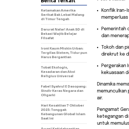
Berita Terkait
​Konflik Iran
Ketamakan Amerika
Serikat Bak Lebai Malang
memperluas 
di Timur Tengah
​Pemerintah 
Darurat Nalar! Anak SD di
Bekasi Wajib Belajar
dan menerap
Filsafat
​Tokoh dan p
Ironi Kaum Miskin Urban:
Tergilas Sistem, Tidur pun
direkrut ke 
Harus Bergantian
​Pergerakan 
Tobat Ekologis,
Kesadaran dan Aksi
kekuasaan d
Religius Universal
​Dinamika mema
Fabel Syahrul E Dasopang:
Sindir Keras Negara dan
memunculkan p
Oligarki
air.
Hari Kesaktian 7 Oktober
Pengamat Gera
2023: Tonggak
Kebangunan Global Islam
ketegangan di 
Saat Ini
untuk memulus
Awas! Ketidakpastian