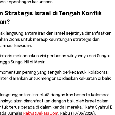
ada kepentingan kekuasaan.
n Strategis Israel di Tengah Konflik
ran?
r tak langsung antara Iran dan Israel sejatinya dimanfaatkan
ahan Zionis untuk meraup keuntungan strategis dan
minasi kawasan.
historis melandaskan visi perluasan wilayahnya dari Sungai
ingga Sungai Nil di Mesir.
momentum perang yang tengah berkecamuk, kolaborasi
militer diarahkan untuk mengonsolidasikan kekuatan di balik
ter langsung antara Israel-AS dengan Iran beserta kelompok
ansinya akan dimanfaatkan dengan baik oleh Israel dalam
tuk terus berada di dalam kendali mereka,” kata Syahrul E
da Jurnalis
RakyatBekasi.Com
, Rabu (10/06/2026).