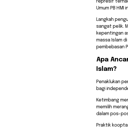
represif terh
Umum PB HMI in
​Langkah peng
sangat pelik. 
kepentingan as
massa Islam d
pembebasan Pa
​Apa Anca
Islam?
​Penaklukan pe
bagi independe
Ketimbang men
memilih meran
dalam pos-pos
​Praktik koopt