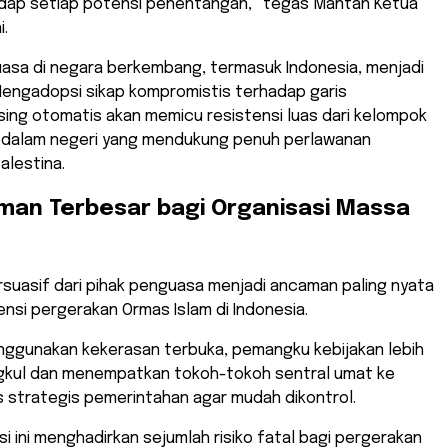
adap setiap potensi penentangan,” tegas Mantan Ketua
i.
uasa di negara berkembang, termasuk Indonesia, menjadi
Mengadopsi sikap kompromistis terhadap garis
ing otomatis akan memicu resistensi luas dari kelompok
i dalam negeri yang mendukung penuh perlawanan
lestina.
man Terbesar bagi Organisasi Massa
rsuasif dari pihak penguasa menjadi ancaman paling nyata
nsi pergerakan Ormas Islam di Indonesia.
ggunakan kekerasan terbuka, pemangku kebijakan lebih
gkul dan menempatkan tokoh-tokoh sentral umat ke
 strategis pemerintahan agar mudah dikontrol.
asi ini menghadirkan sejumlah risiko fatal bagi pergerakan