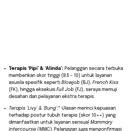
Tangkapan layar FR (Field Report) Relax’t Spa
Cibubur.
Terapis ‘Pipi’ & ‘Alinda’:
Pelanggan secara terbuka
memberikan skor tinggi (8.5 – 10) untuk layanan
asusila spesifik seperti
Blowjob
(BJ),
French Kiss
(FK), hingga eksekusi
Full Job
(FJ), seraya memuji
desahan dan pelayanan ekstra terapis.
Terapis ‘Livy’ & ‘Bung’:
* Ulasan merinci kepuasan
terhadap postur tubuh terapis (skor 10++) yang
dimanfaatkan untuk layanan sensual
Mammary
Intercourse
(MMC). Pelanggan juga mengonfirmasi