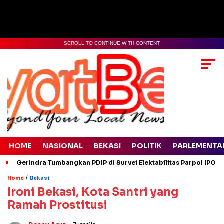
SCROLL TO CONTINUE WITH CONTENT
HOME
NASIONAL
BEKASI
POLITIK
PARLEMENTA
Gerindra Tumbangkan PDIP di Survei Elektabilitas Parpol IPO 
/
Home
Bekasi
Ironi Bekasi, Kota Santri yang
Ramah Prostitusi