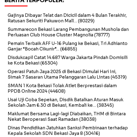
BERITA TERPOPULER:
Gajinya Dibayar Telat dan Dicicil dalam 4 Bulan Terakhir,
Ratusan Sekuriti Pakuwon Mall…
(80229)
Summarecon Bekasi Larang Pembangunan Mushola dan
Perluasan Club House Cluster Magnolia
(78777)
Pemain Terbaik AFF U-16 Pulang ke Bekasi, Tri Adhianto
Ganjar “Bocah Cikunir”…
(66855)
Disdukcapil Catat 14.687 Warga Jakarta Pindah Domisili
ke Kota Bekasi
(65304)
Operasi Patuh Jaya 2025 di Bekasi Dimulai Hari Ini,
Simak 7 Sasaran Utama Pelanggaran Lalu Lintas
(45319)
SMAN 1 Kota Bekasi Tolak Atlet Berprestasi dalam
PPDB Online 2024
(44608)
Usai Uji Coba Sepekan, Disdik Batalkan Aturan Masuk
Sekolah Jam 6.30 di Bekasi, Kembali ke…
(38345)
Maklumat Bersama Lagi-lagi Diabaikan, THM di Bintara
Nekat Beroperasi Saat Ramadan
(38038)
Dinas Pendidikan Jatuhkan Sanksi Pembinaan terhadap
Kepala Sekolah SDN Bekasi Jaya 8
(30416)