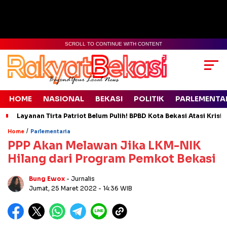
SCROLL TO CONTINUE WITH CONTENT
HOME
NASIONAL
BEKASI
POLITIK
PARLEMENTA
Layanan Tirta Patriot Belum Pulih! BPBD Kota Bekasi Atasi Krisis
/
Home
Parlementaria
PPP Akan Melawan Jika LKM-NIK
Hilang dari Program Pemkot Bekasi
Bung Ewox
- Jurnalis
Jumat, 25 Maret 2022
- 14:36 WIB