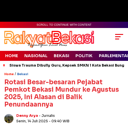
SCROLL TO CONTINUE WITH CONTENT
HOME
NASIONAL
BEKASI
POLITIK
PARLEMENTA
Siswa Trauma Dibully Guru, Kepsek SMKN 1 Kota Bekasi Bung
/
Home
Bekasi
Rotasi Besar-besaran Pejabat
Pemkot Bekasi Mundur ke Agustus
2025, Ini Alasan di Balik
Penundaannya
Denny Arya
- Jurnalis
Senin, 14 Juli 2025
- 09:40 WIB