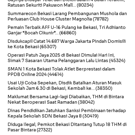
Ratusan Sekuriti Pakuwon Mall…
(80234)
Summarecon Bekasi Larang Pembangunan Mushola dan
Perluasan Club House Cluster Magnolia
(78782)
Pemain Terbaik AFF U-16 Pulang ke Bekasi, Tri Adhianto
Ganjar “Bocah Cikunir”…
(66860)
Disdukcapil Catat 14.687 Warga Jakarta Pindah Domisili
ke Kota Bekasi
(65307)
Operasi Patuh Jaya 2025 di Bekasi Dimulai Hari Ini,
Simak 7 Sasaran Utama Pelanggaran Lalu Lintas
(45324)
SMAN 1 Kota Bekasi Tolak Atlet Berprestasi dalam
PPDB Online 2024
(44614)
Usai Uji Coba Sepekan, Disdik Batalkan Aturan Masuk
Sekolah Jam 6.30 di Bekasi, Kembali ke…
(38350)
Maklumat Bersama Lagi-lagi Diabaikan, THM di Bintara
Nekat Beroperasi Saat Ramadan
(38042)
Dinas Pendidikan Jatuhkan Sanksi Pembinaan terhadap
Kepala Sekolah SDN Bekasi Jaya 8
(30419)
Diduga Ilegal, Pemkot Bekasi Ditantang Tutup 18 THM di
Pasar Bintara
(27322)