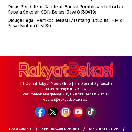
Dinas Pendidikan Jatuhkan Sanksi Pembinaan terhadap
Kepala Sekolah SDN Bekasi Jaya 8
(30419)
Diduga Ilegal, Pemkot Bekasi Ditantang Tutup 18 THM di
Pasar Bintara
(27322)
PT. Jurnal Rakyat Media Grup | 3rd Secret Syndicate
Jalan Beringin III No. 102
Perumahan Margahayu Jaya - Kota Bekasi – 17113
redaksi@rakyatbekasi.com
DISCLAIMER
KEBIJAKAN PRIVASI
MEDIAKIT 2026