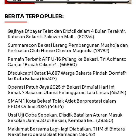
BERITA TERPOPULER:
Gajinya Dibayar Telat dan Dicicil dalam 4 Bulan Terakhir,
Ratusan Sekuriti Pakuwon Mall…
(80234)
Summarecon Bekasi Larang Pembangunan Mushola dan
Perluasan Club House Cluster Magnolia
(78782)
Pemain Terbaik AFF U-16 Pulang ke Bekasi, Tri Adhianto
Ganjar “Bocah Cikunir”…
(66860)
Disdukcapil Catat 14.687 Warga Jakarta Pindah Domisili
ke Kota Bekasi
(65307)
Operasi Patuh Jaya 2025 di Bekasi Dimulai Hari Ini,
Simak 7 Sasaran Utama Pelanggaran Lalu Lintas
(45324)
SMAN 1 Kota Bekasi Tolak Atlet Berprestasi dalam
PPDB Online 2024
(44614)
Usai Uji Coba Sepekan, Disdik Batalkan Aturan Masuk
Sekolah Jam 6.30 di Bekasi, Kembali ke…
(38350)
Maklumat Bersama Lagi-lagi Diabaikan, THM di Bintara
Nekat Beroperasi Saat Ramadan
(38042)