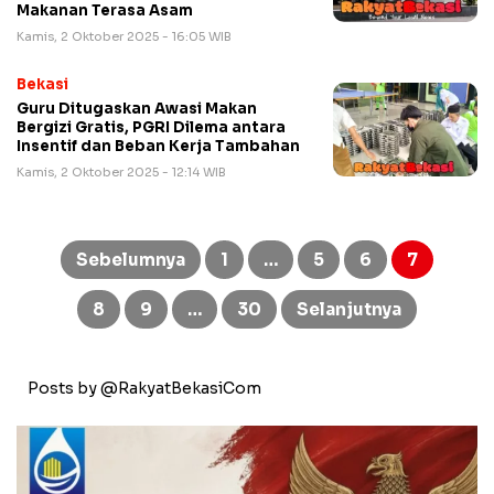
Makanan Terasa Asam
Kamis, 2 Oktober 2025 - 16:05 WIB
Bekasi
Guru Ditugaskan Awasi Makan
Bergizi Gratis, PGRI Dilema antara
Insentif dan Beban Kerja Tambahan
Kamis, 2 Oktober 2025 - 12:14 WIB
Paginasi
pos
Sebelumnya
1
…
5
6
7
8
9
…
30
Selanjutnya
Posts by @RakyatBekasiCom