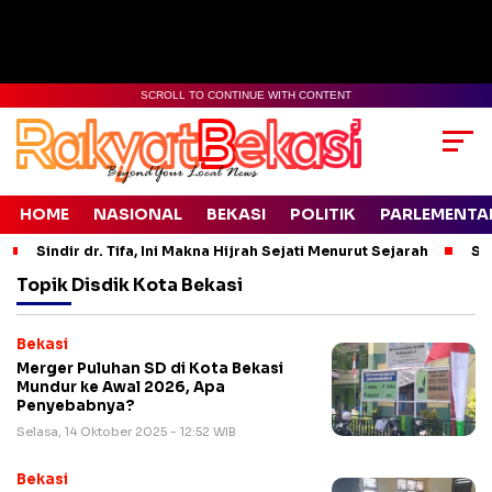
SCROLL TO CONTINUE WITH CONTENT
HOME
NASIONAL
BEKASI
POLITIK
PARLEMENTA
Sindir dr. Tifa, Ini Makna Hijrah Sejati Menurut Sejarah
Si
Topik
Disdik Kota Bekasi
Bekasi
Merger Puluhan SD di Kota Bekasi
Mundur ke Awal 2026, Apa
Penyebabnya?
Selasa, 14 Oktober 2025 - 12:52 WIB
Bekasi