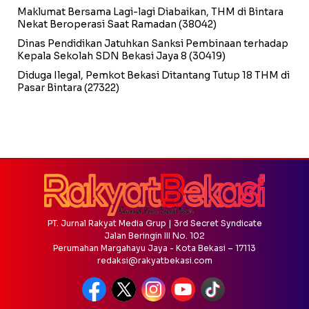
Maklumat Bersama Lagi-lagi Diabaikan, THM di Bintara
Nekat Beroperasi Saat Ramadan
(38042)
Dinas Pendidikan Jatuhkan Sanksi Pembinaan terhadap
Kepala Sekolah SDN Bekasi Jaya 8
(30419)
Diduga Ilegal, Pemkot Bekasi Ditantang Tutup 18 THM di
Pasar Bintara
(27322)
PT. Jurnal Rakyat Media Grup | 3rd Secret Syndicate
Jalan Beringin III No. 102
Perumahan Margahayu Jaya - Kota Bekasi – 17113
redaksi@rakyatbekasi.com