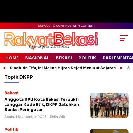
SCROLL TO CONTINUE WITH CONTENT
HOME
NASIONAL
BEKASI
POLITIK
PARLEMENTA
Sindir dr. Tifa, Ini Makna Hijrah Sejati Menurut Sejarah
Si
Topik
DKPP
Bekasi
Anggota KPU Kota Bekasi Terbukti
Langgar Kode Etik, DKPP Jatuhkan
Sanksi Peringatan
Senin, 1 September 2025 - 18:54 WIB
Politik