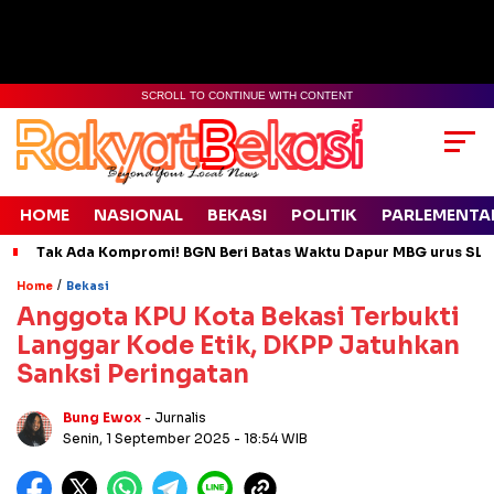
SCROLL TO CONTINUE WITH CONTENT
HOME
NASIONAL
BEKASI
POLITIK
PARLEMENTA
Tak Ada Kompromi! BGN Beri Batas Waktu Dapur MBG urus SLH
/
Home
Bekasi
Anggota KPU Kota Bekasi Terbukti
Langgar Kode Etik, DKPP Jatuhkan
Sanksi Peringatan
Bung Ewox
- Jurnalis
Senin, 1 September 2025
- 18:54 WIB