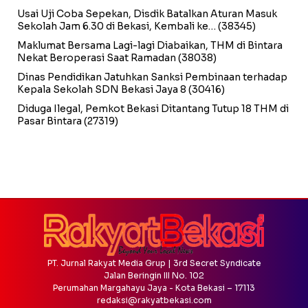
Usai Uji Coba Sepekan, Disdik Batalkan Aturan Masuk
Sekolah Jam 6.30 di Bekasi, Kembali ke…
(38345)
Maklumat Bersama Lagi-lagi Diabaikan, THM di Bintara
Nekat Beroperasi Saat Ramadan
(38038)
Dinas Pendidikan Jatuhkan Sanksi Pembinaan terhadap
Kepala Sekolah SDN Bekasi Jaya 8
(30416)
Diduga Ilegal, Pemkot Bekasi Ditantang Tutup 18 THM di
Pasar Bintara
(27319)
PT. Jurnal Rakyat Media Grup | 3rd Secret Syndicate
Jalan Beringin III No. 102
Perumahan Margahayu Jaya - Kota Bekasi – 17113
redaksi@rakyatbekasi.com