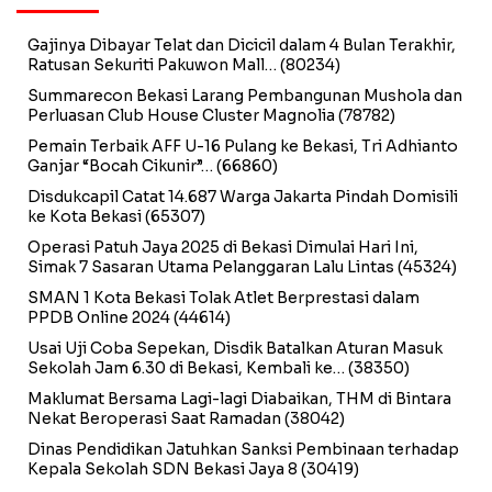
Gajinya Dibayar Telat dan Dicicil dalam 4 Bulan Terakhir,
Ratusan Sekuriti Pakuwon Mall…
(80234)
Summarecon Bekasi Larang Pembangunan Mushola dan
Perluasan Club House Cluster Magnolia
(78782)
Pemain Terbaik AFF U-16 Pulang ke Bekasi, Tri Adhianto
Ganjar “Bocah Cikunir”…
(66860)
Disdukcapil Catat 14.687 Warga Jakarta Pindah Domisili
ke Kota Bekasi
(65307)
Operasi Patuh Jaya 2025 di Bekasi Dimulai Hari Ini,
Simak 7 Sasaran Utama Pelanggaran Lalu Lintas
(45324)
SMAN 1 Kota Bekasi Tolak Atlet Berprestasi dalam
PPDB Online 2024
(44614)
Usai Uji Coba Sepekan, Disdik Batalkan Aturan Masuk
Sekolah Jam 6.30 di Bekasi, Kembali ke…
(38350)
Maklumat Bersama Lagi-lagi Diabaikan, THM di Bintara
Nekat Beroperasi Saat Ramadan
(38042)
Dinas Pendidikan Jatuhkan Sanksi Pembinaan terhadap
Kepala Sekolah SDN Bekasi Jaya 8
(30419)