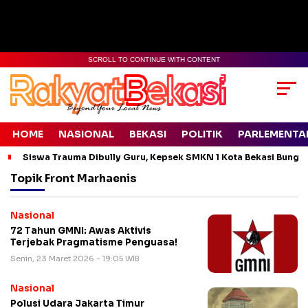
SCROLL TO CONTINUE WITH CONTENT
HOME
NASIONAL
BEKASI
POLITIK
PARLEMENTA
Siswa Trauma Dibully Guru, Kepsek SMKN 1 Kota Bekasi Bung
Topik
Front Marhaenis
Nasional
72 Tahun GMNI: Awas Aktivis
Terjebak Pragmatisme Penguasa!
Senin, 23 Maret 2026 - 19:05 WIB
Nasional
Polusi Udara Jakarta Timur