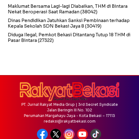
Maklumat Bersama Lagi-lagi Diabaikan, THM di Bintara
Nekat Beroperasi Saat Ramadan
(38042)
Dinas Pendidikan Jatuhkan Sanksi Pembinaan terhadap
Kepala Sekolah SDN Bekasi Jaya 8
(30419)
Diduga Ilegal, Pemkot Bekasi Ditantang Tutup 18 THM di
Pasar Bintara
(27322)
PT. Jurnal Rakyat Media Grup | 3rd Secret Syndicate
Jalan Beringin III No. 102
Perumahan Margahayu Jaya - Kota Bekasi – 17113
redaksi@rakyatbekasi.com