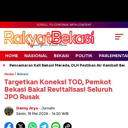
SCROLL TO CONTINUE WITH CONTENT
HOME
NASIONAL
BEKASI
POLITIK
PARLEMENTA
Pencemaran Kali Bekasi Mereda, DLH Pastikan Air Kembali Ben
/
Home
Bekasi
Targetkan Koneksi TOD, Pemkot
Bekasi Bakal Revitalisasi Seluruh
JPO Rusak
Denny Arya
- Jurnalis
Senin, 18 Mei 2026
- 14:30 WIB