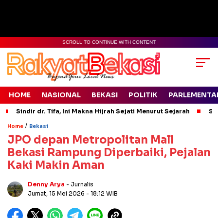
SCROLL TO CONTINUE WITH CONTENT
HOME
NASIONAL
BEKASI
POLITIK
PARLEMENTA
Sindir dr. Tifa, Ini Makna Hijrah Sejati Menurut Sejarah
Si
/
Home
Bekasi
JPO depan Metropolitan Mall
Bekasi Rampung Diperbaiki, Pejalan
Kaki Makin Aman
Denny Arya
- Jurnalis
Jumat, 15 Mei 2026
- 18:12 WIB