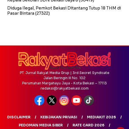
Diduga Ilegal, Pemkot Bekasi Ditantang Tutup 18 THM di
Pasar Bintara
(27322)
PT. Jurnal Rakyat Media Grup | 3rd Secret Syndicate
Jalan Beringin III No. 102
Perumahan Margahayu Jaya - Kota Bekasi – 17113
redaksi@rakyatbekasi.com
DISCLAIMER
KEBIJAKAN PRIVASI
MEDIAKIT 2026
PEDOMAN MEDIA SIBER
RATE CARD 2026