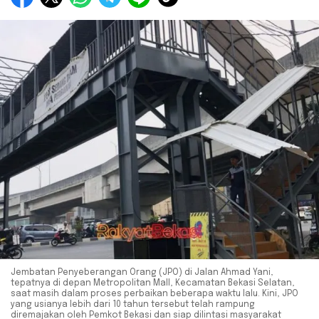
Jembatan Penyeberangan Orang (JPO) di Jalan Ahmad Yani,
tepatnya di depan Metropolitan Mall, Kecamatan Bekasi Selatan,
saat masih dalam proses perbaikan beberapa waktu lalu. Kini, JPO
yang usianya lebih dari 10 tahun tersebut telah rampung
diremajakan oleh Pemkot Bekasi dan siap dilintasi masyarakat