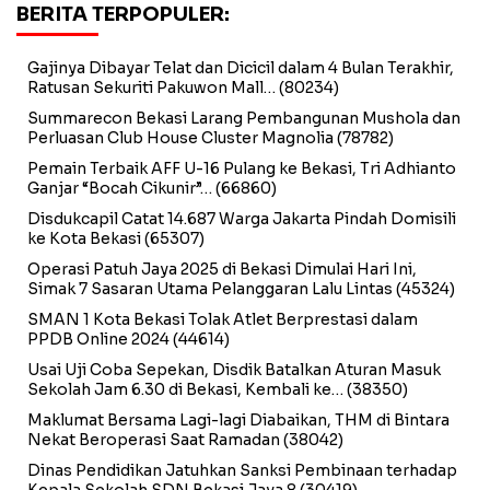
BERITA TERPOPULER:
Gajinya Dibayar Telat dan Dicicil dalam 4 Bulan Terakhir,
Ratusan Sekuriti Pakuwon Mall…
(80234)
Summarecon Bekasi Larang Pembangunan Mushola dan
Perluasan Club House Cluster Magnolia
(78782)
Pemain Terbaik AFF U-16 Pulang ke Bekasi, Tri Adhianto
Ganjar “Bocah Cikunir”…
(66860)
Disdukcapil Catat 14.687 Warga Jakarta Pindah Domisili
ke Kota Bekasi
(65307)
Operasi Patuh Jaya 2025 di Bekasi Dimulai Hari Ini,
Simak 7 Sasaran Utama Pelanggaran Lalu Lintas
(45324)
SMAN 1 Kota Bekasi Tolak Atlet Berprestasi dalam
PPDB Online 2024
(44614)
Usai Uji Coba Sepekan, Disdik Batalkan Aturan Masuk
Sekolah Jam 6.30 di Bekasi, Kembali ke…
(38350)
Maklumat Bersama Lagi-lagi Diabaikan, THM di Bintara
Nekat Beroperasi Saat Ramadan
(38042)
Dinas Pendidikan Jatuhkan Sanksi Pembinaan terhadap
Kepala Sekolah SDN Bekasi Jaya 8
(30419)