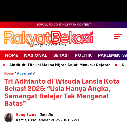
SCROLL TO CONTINUE WITH CONTENT
HOME
NASIONAL
BEKASI
POLITIK
PARLEMENTA
Sindir dr. Tifa, Ini Makna Hijrah Sejati Menurut Sejarah
Si
/
Home
Advertorial
Tri Adhianto di Wisuda Lansia Kota
Bekasi 2025: “Usia Hanya Angka,
Semangat Belajar Tak Mengenal
Batas”
Bung Ewox
- Jurnalis
Kamis, 6 November 2025
- 16:05 WIB