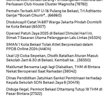
Perluasan Club House Cluster Magnolia
(78782)
Pemain Terbaik AFF U-16 Pulang ke Bekasi, Tri Adhianto
Ganjar “Bocah Cikunir”…
(66860)
Disdukcapil Catat 14.687 Warga Jakarta Pindah Domisili
ke Kota Bekasi
(65307)
Operasi Patuh Jaya 2025 di Bekasi Dimulai Hari Ini,
Simak 7 Sasaran Utama Pelanggaran Lalu Lintas
(45324)
SMAN 1 Kota Bekasi Tolak Atlet Berprestasi dalam
PPDB Online 2024
(44614)
Usai Uji Coba Sepekan, Disdik Batalkan Aturan Masuk
Sekolah Jam 6.30 di Bekasi, Kembali ke…
(38350)
Maklumat Bersama Lagi-lagi Diabaikan, THM di Bintara
Nekat Beroperasi Saat Ramadan
(38042)
Dinas Pendidikan Jatuhkan Sanksi Pembinaan terhadap
Kepala Sekolah SDN Bekasi Jaya 8
(30419)
Diduga Ilegal, Pemkot Bekasi Ditantang Tutup 18 THM di
Pasar Bintara
(27322)