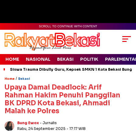
SCROLL TO CONTINUE WITH CONTENT
HOME
NASIONAL
BEKASI
POLITIK
PARLEMENTA
Siswa Trauma Dibully Guru, Kepsek SMKN 1 Kota Bekasi Bung
/
Home
Bekasi
Upaya Damai Deadlock: Arif
Rahman Hakim Penuhi Panggilan
BK DPRD Kota Bekasi, Ahmadi
Malah ke Polres
Bung Ewox
- Jurnalis
Rabu, 24 September 2025
- 17:17 WIB