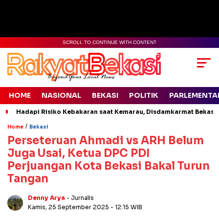
SCROLL TO CONTINUE WITH CONTENT
HOME
NASIONAL
BEKASI
POLITIK
PARLEMENTA
Hadapi Risiko Kebakaran saat Kemarau, Disdamkarmat Bekasi 
/
Home
Bekasi
Perseteruan Ahmadi vs ARH Belum
Juga Usai, Ketua DPC PDI
Perjuangan Kota Bekasi Bakal Turun
Tangan
Denny Arya
- Jurnalis
Kamis, 25 September 2025
- 12:15 WIB