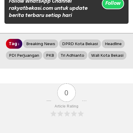
Follow WhatsApp Channel
Follow
rakyatbekasi.com untuk update
berita terbaru setiap hari
Tag :
Breaking News
DPRD Kota Bekasi
Headline
PDI Perjuangan
PKB
Tri Adhianto
Wali Kota Bekasi
0
Article Rating