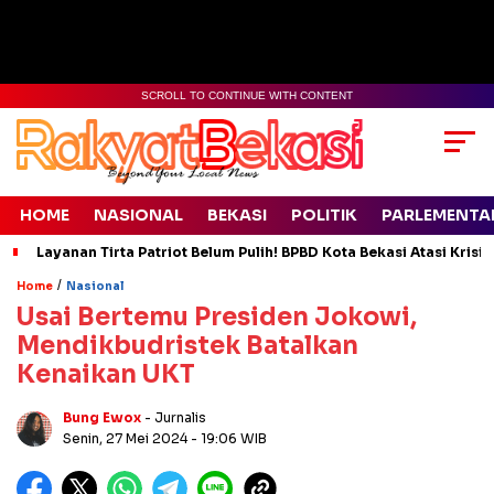
SCROLL TO CONTINUE WITH CONTENT
HOME
NASIONAL
BEKASI
POLITIK
PARLEMENTA
Layanan Tirta Patriot Belum Pulih! BPBD Kota Bekasi Atasi Krisis
/
Home
Nasional
Usai Bertemu Presiden Jokowi,
Mendikbudristek Batalkan
Kenaikan UKT
Bung Ewox
- Jurnalis
Senin, 27 Mei 2024
- 19:06 WIB