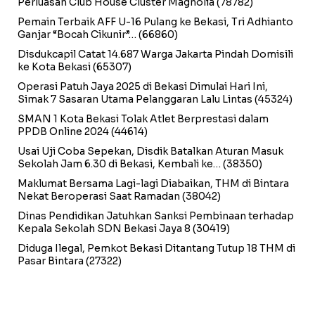
Perluasan Club House Cluster Magnolia
(78782)
Pemain Terbaik AFF U-16 Pulang ke Bekasi, Tri Adhianto
Ganjar “Bocah Cikunir”…
(66860)
Disdukcapil Catat 14.687 Warga Jakarta Pindah Domisili
ke Kota Bekasi
(65307)
Operasi Patuh Jaya 2025 di Bekasi Dimulai Hari Ini,
Simak 7 Sasaran Utama Pelanggaran Lalu Lintas
(45324)
SMAN 1 Kota Bekasi Tolak Atlet Berprestasi dalam
PPDB Online 2024
(44614)
Usai Uji Coba Sepekan, Disdik Batalkan Aturan Masuk
Sekolah Jam 6.30 di Bekasi, Kembali ke…
(38350)
Maklumat Bersama Lagi-lagi Diabaikan, THM di Bintara
Nekat Beroperasi Saat Ramadan
(38042)
Dinas Pendidikan Jatuhkan Sanksi Pembinaan terhadap
Kepala Sekolah SDN Bekasi Jaya 8
(30419)
Diduga Ilegal, Pemkot Bekasi Ditantang Tutup 18 THM di
Pasar Bintara
(27322)