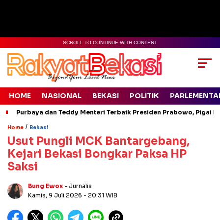
SCROLL TO CONTINUE WITH CONTENT
HOME
NASIONAL
BEKASI
POLITIK
PARLEMENTA
Purbaya dan Teddy Menteri Terbaik Presiden Prabowo, Pigai Pa
/
Home
Bekasi
Usut Pungli MCK Bantargebang,
Kejari Bekasi Bongkar Paksa HP
Saksi
Bung Ewox
- Jurnalis
Kamis, 9 Juli 2026
- 20:31 WIB