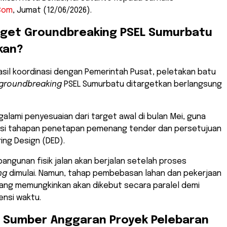
Com
, Jumat (12/06/2026).
rget Groundbreaking PSEL Sumurbatu
kan?
asil koordinasi dengan Pemerintah Pusat, peletakan batu
groundbreaking
PSEL Sumurbatu ditargetkan berlangsung
galami penyesuaian dari target awal di bulan Mei, guna
i tahapan penetapan pemenang tender dan persetujuan
ring Design (DED).
bangunan fisik jalan akan berjalan setelah proses
ng
dimulai. Namun, tahap pembebasan lahan dan pekerjaan
ang memungkinkan akan dikebut secara paralel demi
ensi waktu.
a Sumber Anggaran Proyek Pelebaran