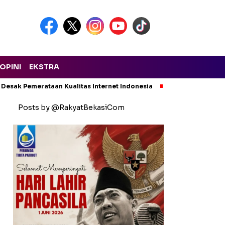
OPINI
EKSTRA
 Desak Pemerataan Kualitas Internet Indonesia
Kecelakaan Maut
Posts by @RakyatBekasiCom