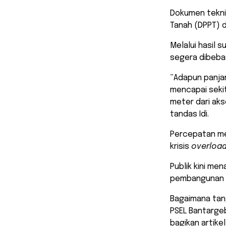
​Dokumen tekn
Tanah (DPPT) d
Melalui hasil s
segera dibeba
​”Adapun panj
mencapai sekit
meter dari ak
tandas Idi.
​Percepatan me
krisis
overloa
Publik kini me
pembangunan in
​Bagaimana ta
PSEL Bantargeb
bagikan artike