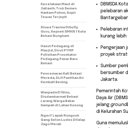
​DBMSDA Kota
Kecelakaan Maut di
Jatiasih: Truk Semen
pelebaran ak
Hantam Pohon, Sopir
Tewas Terjepit
Bantargeban
Siswa Trauma Dibully
​Pelebaran i
Guru, Kepsek SMKN 1 Kota
Bekasi Bungkam
kurang lebih
Hasut Pedagang di
​Pengerjaan 
Masjid, Dirut PTMP
proyek strat
Polisikan Provokator
Pedagang Pasar Baru
Bekasi
​Sumber pem
bersumber da
Pencemaran Kali Bekasi
Mereda, DLH Pastikan Air
Jakarta.
Kembali Bening
​Pemerintah Ko
Waspada El Nino,
Disdamkarmat Bekasi
Daya Air (DBM
Larang Warga Bakar
jelang
ground
Sampah di Lahan Kosong
di Kelurahan 
Ngeri! Lapak Rongsok
Gang Selon Ludes Dilalap
Guna memulusk
Jago Merah