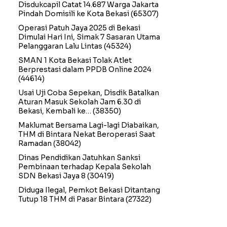
Disdukcapil Catat 14.687 Warga Jakarta
Pindah Domisili ke Kota Bekasi
(65307)
Operasi Patuh Jaya 2025 di Bekasi
Dimulai Hari Ini, Simak 7 Sasaran Utama
Pelanggaran Lalu Lintas
(45324)
SMAN 1 Kota Bekasi Tolak Atlet
Berprestasi dalam PPDB Online 2024
(44614)
Usai Uji Coba Sepekan, Disdik Batalkan
Aturan Masuk Sekolah Jam 6.30 di
Bekasi, Kembali ke…
(38350)
Maklumat Bersama Lagi-lagi Diabaikan,
THM di Bintara Nekat Beroperasi Saat
Ramadan
(38042)
Dinas Pendidikan Jatuhkan Sanksi
Pembinaan terhadap Kepala Sekolah
SDN Bekasi Jaya 8
(30419)
Diduga Ilegal, Pemkot Bekasi Ditantang
Tutup 18 THM di Pasar Bintara
(27322)