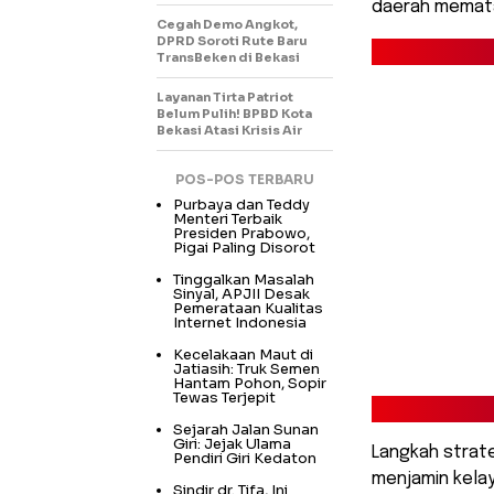
daerah memata
Cegah Demo Angkot,
DPRD Soroti Rute Baru
TransBeken di Bekasi
Layanan Tirta Patriot
Belum Pulih! BPBD Kota
Bekasi Atasi Krisis Air
POS-POS TERBARU
Purbaya dan Teddy
Menteri Terbaik
Presiden Prabowo,
Pigai Paling Disorot
Tinggalkan Masalah
Sinyal, APJII Desak
Pemerataan Kualitas
Internet Indonesia
Kecelakaan Maut di
Jatiasih: Truk Semen
Hantam Pohon, Sopir
Tewas Terjepit
Sejarah Jalan Sunan
Giri: Jejak Ulama
​Langkah strat
Pendiri Giri Kedaton
menjamin kela
Sindir dr. Tifa, Ini