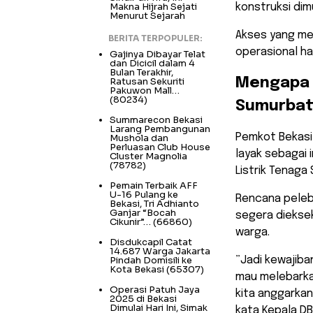
Makna Hijrah Sejati
konstruksi dimu
Menurut Sejarah
Akses yang mem
BERITA TERPOPULER:
operasional ha
Gajinya Dibayar Telat
dan Dicicil dalam 4
Bulan Terakhir,
Ratusan Sekuriti
​Mengapa 
Pakuwon Mall…
(80234)
Sumurbat
Summarecon Bekasi
Larang Pembangunan
​Pemkot Bekasi
Mushola dan
Perluasan Club House
layak sebagai 
Cluster Magnolia
(78782)
Listrik Tenaga
Pemain Terbaik AFF
U-16 Pulang ke
Rencana peleba
Bekasi, Tri Adhianto
Ganjar “Bocah
segera diekse
Cikunir”…
(66860)
warga.
Disdukcapil Catat
14.687 Warga Jakarta
Pindah Domisili ke
​”Jadi kewajib
Kota Bekasi
(65307)
mau melebarka
Operasi Patuh Jaya
kita anggarkan
2025 di Bekasi
Dimulai Hari Ini, Simak
kata Kepala DB