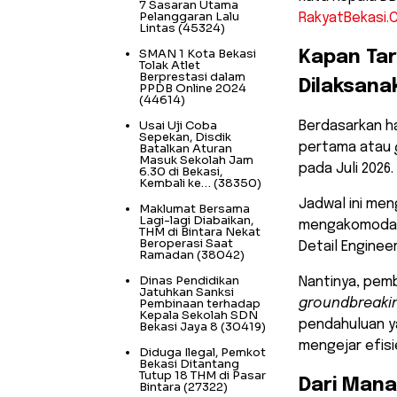
7 Sasaran Utama
Pelanggaran Lalu
RakyatBekasi.
Lintas
(45324)
SMAN 1 Kota Bekasi
​Kapan Ta
Tolak Atlet
Berprestasi dalam
Dilaksana
PPDB Online 2024
(44614)
Usai Uji Coba
​Berdasarkan h
Sepekan, Disdik
pertama atau
Batalkan Aturan
Masuk Sekolah Jam
pada Juli 2026.
6.30 di Bekasi,
Kembali ke…
(38350)
Jadwal ini men
Maklumat Bersama
Lagi-lagi Diabaikan,
mengakomodas
THM di Bintara Nekat
Beroperasi Saat
Detail Enginee
Ramadan
(38042)
Dinas Pendidikan
​Nantinya, pem
Jatuhkan Sanksi
Pembinaan terhadap
groundbreaki
Kepala Sekolah SDN
pendahuluan y
Bekasi Jaya 8
(30419)
mengejar efisi
Diduga Ilegal, Pemkot
Bekasi Ditantang
Tutup 18 THM di Pasar
​Dari Man
Bintara
(27322)