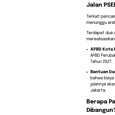
Jalan PSE
​Terkait penca
menunggu araha
Terdapat dua 
merealisasikan 
APBD Kota 
APBD Peruba
Tahun 2027.
Bantuan Da
bahwa biaya
jalannya akan
Jakarta.
​Berapa P
Dibangun