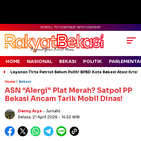
SCROLL TO CONTINUE WITH CONTENT
HOME
NASIONAL
BEKASI
POLITIK
PARLEMENTA
Layanan Tirta Patriot Belum Pulih! BPBD Kota Bekasi Atasi Krisis
/
Home
Bekasi
ASN “Alergi” Plat Merah? Satpol PP
Bekasi Ancam Tarik Mobil Dinas!
Denny Arya
- Jurnalis
Selasa, 21 April 2026
- 14:32 WIB