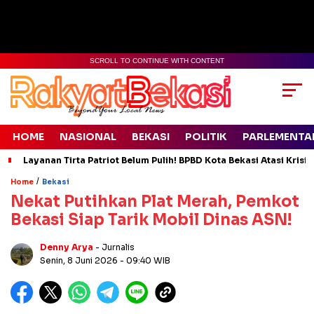
SCROLL TO CONTINUE WITH CONTENT
HOME
NASIONAL
BEKASI
POLITIK
PARLEMENTA
Layanan Tirta Patriot Belum Pulih! BPBD Kota Bekasi Atasi Krisis
/
Home
Bekasi
Nekat Putihkan Plat Merah, Pemkot
Bekasi Siap Tarik Mobil Dinas ASN!
Denny Arya
- Jurnalis
Senin, 8 Juni 2026
- 09:40 WIB