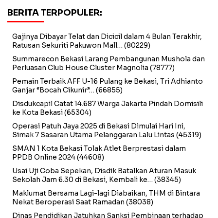
BERITA TERPOPULER:
Gajinya Dibayar Telat dan Dicicil dalam 4 Bulan Terakhir,
Ratusan Sekuriti Pakuwon Mall…
(80229)
Summarecon Bekasi Larang Pembangunan Mushola dan
Perluasan Club House Cluster Magnolia
(78777)
Pemain Terbaik AFF U-16 Pulang ke Bekasi, Tri Adhianto
Ganjar “Bocah Cikunir”…
(66855)
Disdukcapil Catat 14.687 Warga Jakarta Pindah Domisili
ke Kota Bekasi
(65304)
Operasi Patuh Jaya 2025 di Bekasi Dimulai Hari Ini,
Simak 7 Sasaran Utama Pelanggaran Lalu Lintas
(45319)
SMAN 1 Kota Bekasi Tolak Atlet Berprestasi dalam
PPDB Online 2024
(44608)
Usai Uji Coba Sepekan, Disdik Batalkan Aturan Masuk
Sekolah Jam 6.30 di Bekasi, Kembali ke…
(38345)
Maklumat Bersama Lagi-lagi Diabaikan, THM di Bintara
Nekat Beroperasi Saat Ramadan
(38038)
Dinas Pendidikan Jatuhkan Sanksi Pembinaan terhadap