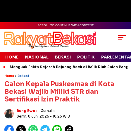
SCROLL TO CONTINUE WITH CONTENT
HOME
NASIONAL
BEKASI
POLITIK
PARLEMENTA
Menguak Fakta Sejarah Pejuang Aceh di Balik Riuh Jalan Pangl
/
Home
Bekasi
Calon Kepala Puskesmas di Kota
Bekasi Wajib Miliki STR dan
Sertifikasi Izin Praktik
Bung Ewox
- Jurnalis
Senin, 8 Juni 2026
- 18:26 WIB