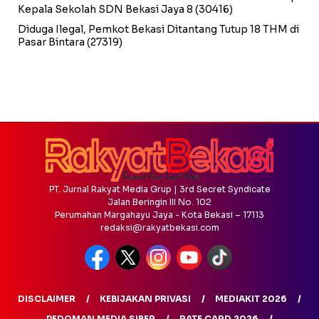
Kepala Sekolah SDN Bekasi Jaya 8
(30416)
Diduga Ilegal, Pemkot Bekasi Ditantang Tutup 18 THM di
Pasar Bintara
(27319)
PT. Jurnal Rakyat Media Grup | 3rd Secret Syndicate
Jalan Beringin III No. 102
Perumahan Margahayu Jaya - Kota Bekasi – 17113
redaksi@rakyatbekasi.com
DISCLAIMER
KEBIJAKAN PRIVASI
MEDIAKIT 2026
PEDOMAN MEDIA SIBER
RATE CARD 2026