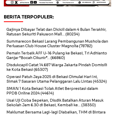
BERITA TERPOPULER:
Gajinya Dibayar Telat dan Dicicil dalam 4 Bulan Terakhir,
Ratusan Sekuriti Pakuwon Mall…
(80234)
Summarecon Bekasi Larang Pembangunan Mushola dan
Perluasan Club House Cluster Magnolia
(78782)
Pemain Terbaik AFF U-16 Pulang ke Bekasi, Tri Adhianto
Ganjar “Bocah Cikunir”…
(66860)
Disdukcapil Catat 14.687 Warga Jakarta Pindah Domisili
ke Kota Bekasi
(65307)
Operasi Patuh Jaya 2025 di Bekasi Dimulai Hari Ini,
Simak 7 Sasaran Utama Pelanggaran Lalu Lintas
(45324)
SMAN 1 Kota Bekasi Tolak Atlet Berprestasi dalam
PPDB Online 2024
(44614)
Usai Uji Coba Sepekan, Disdik Batalkan Aturan Masuk
Sekolah Jam 6.30 di Bekasi, Kembali ke…
(38350)
Maklumat Bersama Lagi-lagi Diabaikan, THM di Bintara