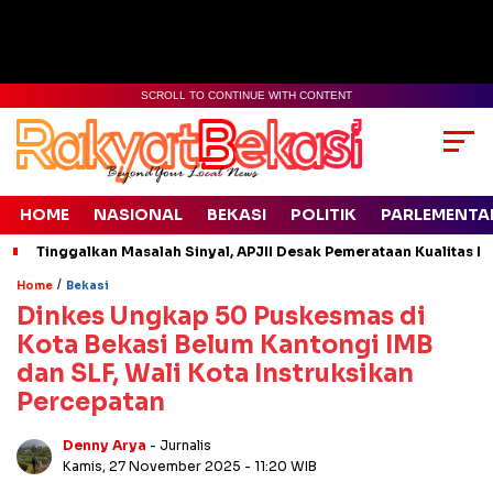
SCROLL TO CONTINUE WITH CONTENT
HOME
NASIONAL
BEKASI
POLITIK
PARLEMENTA
Tinggalkan Masalah Sinyal, APJII Desak Pemerataan Kualitas In
/
Home
Bekasi
Dinkes Ungkap 50 Puskesmas di
Kota Bekasi Belum Kantongi IMB
dan SLF, Wali Kota Instruksikan
Percepatan
Denny Arya
- Jurnalis
Kamis, 27 November 2025
- 11:20 WIB