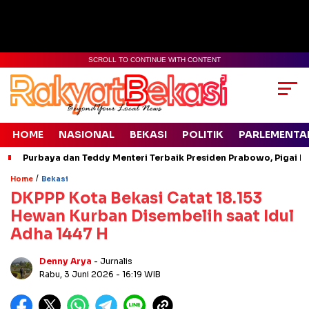
SCROLL TO CONTINUE WITH CONTENT
HOME
NASIONAL
BEKASI
POLITIK
PARLEMENTA
Purbaya dan Teddy Menteri Terbaik Presiden Prabowo, Pigai Pa
/
Home
Bekasi
DKPPP Kota Bekasi Catat 18.153
Hewan Kurban Disembelih saat Idul
Adha 1447 H
Denny Arya
- Jurnalis
Rabu, 3 Juni 2026
- 16:19 WIB