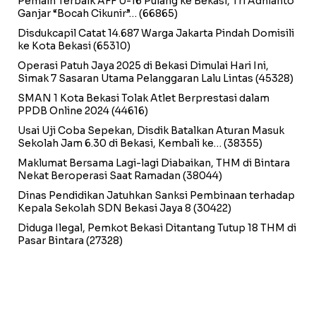
Pemain Terbaik AFF U-16 Pulang ke Bekasi, Tri Adhianto
Ganjar “Bocah Cikunir”…
(66865)
Disdukcapil Catat 14.687 Warga Jakarta Pindah Domisili
ke Kota Bekasi
(65310)
Operasi Patuh Jaya 2025 di Bekasi Dimulai Hari Ini,
Simak 7 Sasaran Utama Pelanggaran Lalu Lintas
(45328)
SMAN 1 Kota Bekasi Tolak Atlet Berprestasi dalam
PPDB Online 2024
(44616)
Usai Uji Coba Sepekan, Disdik Batalkan Aturan Masuk
Sekolah Jam 6.30 di Bekasi, Kembali ke…
(38355)
Maklumat Bersama Lagi-lagi Diabaikan, THM di Bintara
Nekat Beroperasi Saat Ramadan
(38044)
Dinas Pendidikan Jatuhkan Sanksi Pembinaan terhadap
Kepala Sekolah SDN Bekasi Jaya 8
(30422)
Diduga Ilegal, Pemkot Bekasi Ditantang Tutup 18 THM di
Pasar Bintara
(27328)