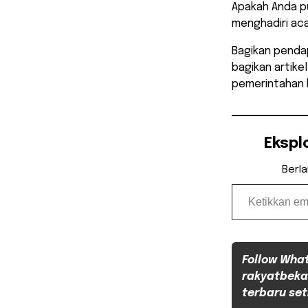
​Apakah Anda 
menghadiri aca
Bagikan penda
bagikan artikel
pemerintahan 
Ekspl
Berl
Ketikkan email Anda...
Follow Wha
rakyatbeka
terbaru set