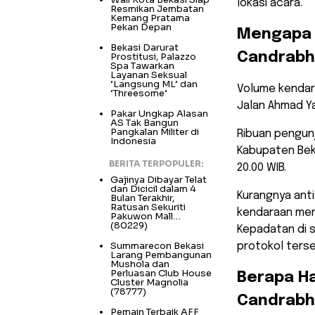
lokasi acara.
Resmikan Jembatan
Kemang Pratama
Pekan Depan
​Mengapa 
Bekasi Darurat
Candrabh
Prostitusi, Palazzo
Spa Tawarkan
Layanan Seksual
‘Langsung ML’ dan
​Volume kendar
‘Threesome’
Jalan Ahmad Ya
Pakar Ungkap Alasan
AS Tak Bangun
Pangkalan Militer di
Ribuan pengun
Indonesia
Kabupaten Beka
BERITA TERPOPULER:
20.00 WIB.
Gajinya Dibayar Telat
dan Dicicil dalam 4
​Kurangnya anti
Bulan Terakhir,
Ratusan Sekuriti
kendaraan men
Pakuwon Mall…
(80229)
Kepadatan di s
Summarecon Bekasi
protokol ters
Larang Pembangunan
Mushola dan
Perluasan Club House
​Berapa Ha
Cluster Magnolia
(78777)
Candrab
Pemain Terbaik AFF