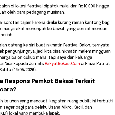
balon di lokasi festival dipatok mulai dari Rp10.000 hingga
buah oleh para pedagang musiman.
ai sorotan tajam karena dinilai kurang ramah kantong bagi
r masyarakat menengah ke bawah yang berniat mencari
meriah.
elan dateng ke sini buat nikmatin Festival Balon, ternyata
ak pengunjungnya, jadi kita bisa nikmatin malem mingguan
harga balon cukup mahal tapi saya dan keluarga
ta Nisa kepada Jurnalis
RakyatBekasi.Com
di Plaza Patriot
Sabtu (16/05/2026).
a Respons Pemkot Bekasi Terkait
Acara?
lah keluhan yang mencuat, kegiatan ruang publik ini terbukti
segar bagi para pelaku Usaha Mikro, Kecil, dan
M) lokal yang membuka lapak.