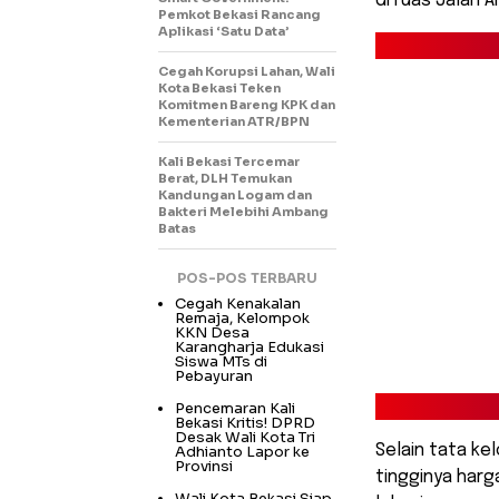
di ruas Jalan A
Pemkot Bekasi Rancang
Aplikasi ‘Satu Data’
Cegah Korupsi Lahan, Wali
Kota Bekasi Teken
Komitmen Bareng KPK dan
Kementerian ATR/BPN
Kali Bekasi Tercemar
Berat, DLH Temukan
Kandungan Logam dan
Bakteri Melebihi Ambang
Batas
POS-POS TERBARU
Cegah Kenakalan
Remaja, Kelompok
KKN Desa
Karangharja Edukasi
Siswa MTs di
Pebayuran
Pencemaran Kali
Bekasi Kritis! DPRD
Desak Wali Kota Tri
Selain tata ke
Adhianto Lapor ke
Provinsi
tingginya harg
Wali Kota Bekasi Siap