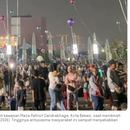
i kawasan Plaza Patriot Candrabhaga, Kota Bekasi, saat menikmati
5/2026). Tingginya antusiasme masyarakat ini sempat menyebabkan