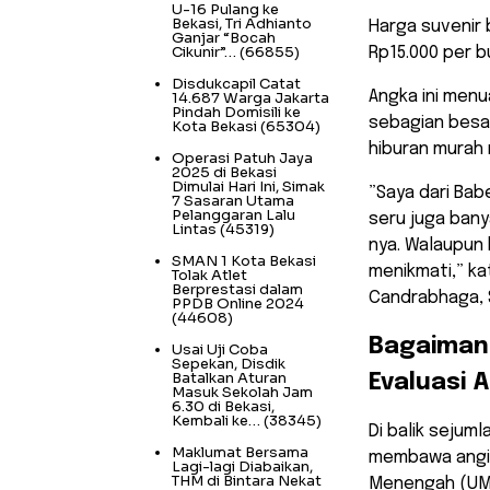
U-16 Pulang ke
Bekasi, Tri Adhianto
​Harga suvenir 
Ganjar “Bocah
Cikunir”…
(66855)
Rp15.000 per 
Disdukcapil Catat
Angka ini menu
14.687 Warga Jakarta
Pindah Domisili ke
sebagian besa
Kota Bekasi
(65304)
hiburan murah 
Operasi Patuh Jaya
2025 di Bekasi
Dimulai Hari Ini, Simak
​”Saya dari Bab
7 Sasaran Utama
Pelanggaran Lalu
seru juga bany
Lintas
(45319)
nya. Walaupun 
SMAN 1 Kota Bekasi
menikmati,” ka
Tolak Atlet
Berprestasi dalam
Candrabhaga, 
PPDB Online 2024
(44608)
​Bagaiman
Usai Uji Coba
Sepekan, Disdik
Batalkan Aturan
Evaluasi 
Masuk Sekolah Jam
6.30 di Bekasi,
Kembali ke…
(38345)
​Di balik sejum
Maklumat Bersama
membawa angin 
Lagi-lagi Diabaikan,
THM di Bintara Nekat
Menengah (UMK