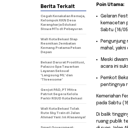
Poin Utama:
Berita Terkait
​Gelaran Fes
Cegah Kenakalan Remaja,
Kelompok KKN Desa
kemacetan pa
Karangharja Edukasi
Siswa MTs di Pebayuran
Sabtu (16/05
Wali Kota Bekasi Siap
​Pengunjung 
Resmikan Jembatan
Kemang Pratama Pekan
mahal, yakni 
Depan
​Meski diwar
Bekasi Darurat Prostitusi,
acara ini s
Palazzo Spa Tawarkan
Layanan Seksual
‘Langsung ML’ dan
​Pemkot Beka
‘Threesome’
pentingnya r
Genjot PAD, PT Mitra
Patriot Segera Kelola
​Kemeriahan Fe
Parkir RSUD Kota Bekasi
pada Sabtu (16
Wali Kota Bekasi Tolak
Rute Sky Train di Jalan
Di balik tingg
Ahmad Yani: Ini Alasannya!
ruang publik t
Smart Government: