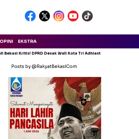
OPINI
EKSTRA
i Bekasi Kritis! DPRD Desak Wali Kota Tri Adhianto Lapor ke Provins
Posts by @RakyatBekasiCom