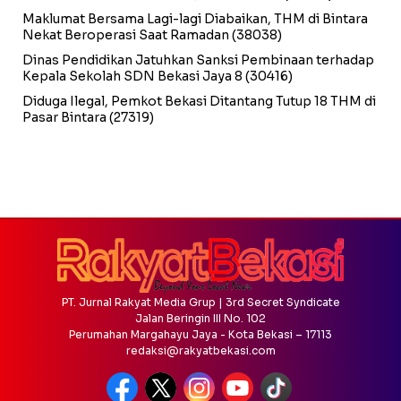
Maklumat Bersama Lagi-lagi Diabaikan, THM di Bintara
Nekat Beroperasi Saat Ramadan
(38038)
Dinas Pendidikan Jatuhkan Sanksi Pembinaan terhadap
Kepala Sekolah SDN Bekasi Jaya 8
(30416)
Diduga Ilegal, Pemkot Bekasi Ditantang Tutup 18 THM di
Pasar Bintara
(27319)
PT. Jurnal Rakyat Media Grup | 3rd Secret Syndicate
Jalan Beringin III No. 102
Perumahan Margahayu Jaya - Kota Bekasi – 17113
redaksi@rakyatbekasi.com