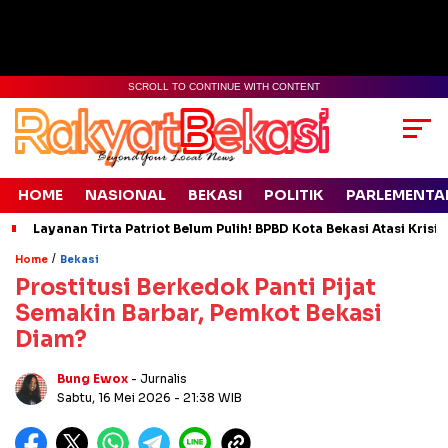
SCROLL TO CONTINUE WITH CONTENT
HOME
NASIONAL
BEKASI
POLITIK
PARLEMENTA
Layanan Tirta Patriot Belum Pulih! BPBD Kota Bekasi Atasi Krisis
/
Home
Bekasi
Prostitusi Berkedok Panti Pijat
Semakin Barbar, Pemkot Bekasi
Diam?
Bung Ewox
- Jurnalis
Sabtu, 16 Mei 2026
- 21:38 WIB