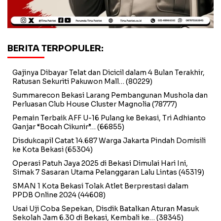
BERITA TERPOPULER:
Gajinya Dibayar Telat dan Dicicil dalam 4 Bulan Terakhir,
Ratusan Sekuriti Pakuwon Mall…
(80229)
Summarecon Bekasi Larang Pembangunan Mushola dan
Perluasan Club House Cluster Magnolia
(78777)
Pemain Terbaik AFF U-16 Pulang ke Bekasi, Tri Adhianto
Ganjar “Bocah Cikunir”…
(66855)
Disdukcapil Catat 14.687 Warga Jakarta Pindah Domisili
ke Kota Bekasi
(65304)
Operasi Patuh Jaya 2025 di Bekasi Dimulai Hari Ini,
Simak 7 Sasaran Utama Pelanggaran Lalu Lintas
(45319)
SMAN 1 Kota Bekasi Tolak Atlet Berprestasi dalam
PPDB Online 2024
(44608)
Usai Uji Coba Sepekan, Disdik Batalkan Aturan Masuk
Sekolah Jam 6.30 di Bekasi, Kembali ke…
(38345)