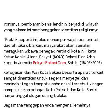
Tangkapan layar brosur digital dari saluran Telegram
‘New Wonder Bekasi’.
​Ironisnya, pembiaran bisnis lendir ini terjadi di wilayah
yang selama ini membanggakan identitas religiusnya.
“Praktik seperti ini jelas menampar wajah pemerintah
daerah. Jika dibiarkan, masyarakat akan semakin
meragukan wibawa penegak Perda di kota ini,” kata
Ketua Koalisi Aliansi Rakyat (KOAR) Bekasi Dian Arba
kepada Jurnalis
RakyatBekasi.Com
, Sabtu (16/05/2026).
​Ketegasan dari Wali Kota Bekasi beserta aparat terkait
sangat dinantikan untuk segera menyegel dan
menindak tegas tempat-usaha nakal tersebut. Jangan
sampai julukan sebagai Kota Patriot dan Kota Santri
hanya tinggal slogan usang belaka.
​Bagaimana tanggapan Anda mengenai lemahnya