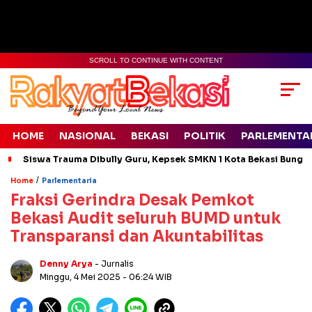
SCROLL TO CONTINUE WITH CONTENT
HOME
NASIONAL
BEKASI
POLITIK
PARLEMENTA
Siswa Trauma Dibully Guru, Kepsek SMKN 1 Kota Bekasi Bung
/
Home
Parlementaria
Fraksi Gerindra Desak Pemkot
Bekasi Audit seluruh BUMD untuk
Transparansi dan Akuntabilitas
Denny Arya
- Jurnalis
Minggu, 4 Mei 2025
- 06:24 WIB