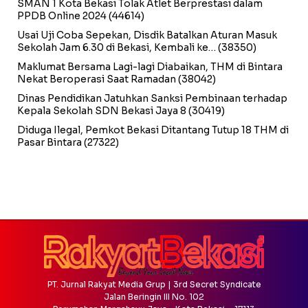
SMAN 1 Kota Bekasi Tolak Atlet Berprestasi dalam
PPDB Online 2024
(44614)
Usai Uji Coba Sepekan, Disdik Batalkan Aturan Masuk
Sekolah Jam 6.30 di Bekasi, Kembali ke…
(38350)
Maklumat Bersama Lagi-lagi Diabaikan, THM di Bintara
Nekat Beroperasi Saat Ramadan
(38042)
Dinas Pendidikan Jatuhkan Sanksi Pembinaan terhadap
Kepala Sekolah SDN Bekasi Jaya 8
(30419)
Diduga Ilegal, Pemkot Bekasi Ditantang Tutup 18 THM di
Pasar Bintara
(27322)
PT. Jurnal Rakyat Media Grup | 3rd Secret Syndicate
Jalan Beringin III No. 102