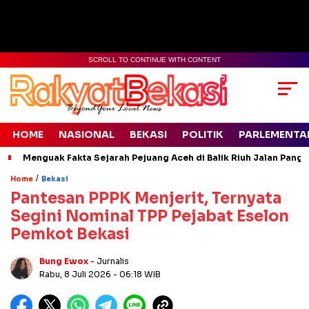
SCROLL TO CONTINUE WITH CONTENT
HOME
NASIONAL
BEKASI
POLITIK
PARLEMENTA
Menguak Fakta Sejarah Pejuang Aceh di Balik Riuh Jalan Pangl
/
Home
Bekasi
Pantesan PPPK Menjerit, Ternyata
Segini Nominal TPP Pejabat Eselon
Pemkot Bekasi
Bung Ewox
- Jurnalis
Rabu, 8 Juli 2026
- 06:18 WIB