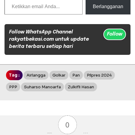
Berlangganan
Follow WhatsApp Channel
Follow
rakyatbekasi.com untuk update
berita terbaru setiap hari
Tag :
Airlangga
Golkar
Pan
Pilpres 2024
PPP
Suharso Manoarfa
Zulkifli Hasan
0