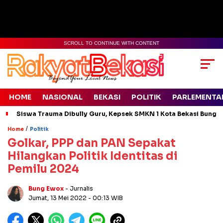
SCROLL TO CONTINUE WITH CONTENT
HOME
NASIONAL
BEKASI
POLITIK
PARLEMENTA
Siswa Trauma Dibully Guru, Kepsek SMKN 1 Kota Bekasi Bung
/
Home
Politik
Golkar, PPP dan PAN Sepakat
Hilangkan Politik Identitas di
Pemilu 2024
Bung Ewox
- Jurnalis
Jumat, 13 Mei 2022
- 00:13 WIB