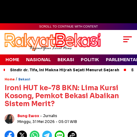
SCROLL TO CONTINUE WITH CONTENT
HOME
NASIONAL
BEKASI
POLITIK
PARLEMENTA
Sindir dr. Tifa, Ini Makna Hijrah Sejati Menurut Sejarah
Si
/
Home
Bekasi
Ironi HUT ke-78 BKN: Lima Kursi
Kosong, Pemkot Bekasi Abaikan
Sistem Merit?
Bung Ewox
- Jurnalis
Minggu, 31 Mei 2026
- 05:01 WIB