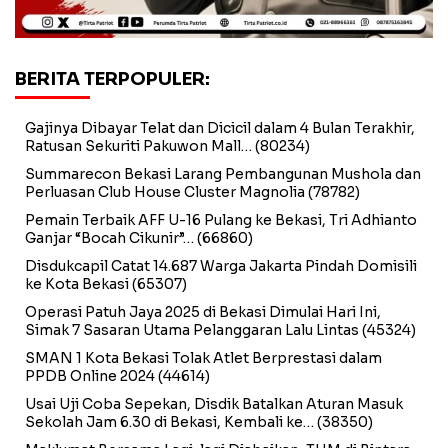
BERITA TERPOPULER:
Gajinya Dibayar Telat dan Dicicil dalam 4 Bulan Terakhir,
Ratusan Sekuriti Pakuwon Mall…
(80234)
Summarecon Bekasi Larang Pembangunan Mushola dan
Perluasan Club House Cluster Magnolia
(78782)
Pemain Terbaik AFF U-16 Pulang ke Bekasi, Tri Adhianto
Ganjar “Bocah Cikunir”…
(66860)
Disdukcapil Catat 14.687 Warga Jakarta Pindah Domisili
ke Kota Bekasi
(65307)
Operasi Patuh Jaya 2025 di Bekasi Dimulai Hari Ini,
Simak 7 Sasaran Utama Pelanggaran Lalu Lintas
(45324)
SMAN 1 Kota Bekasi Tolak Atlet Berprestasi dalam
PPDB Online 2024
(44614)
Usai Uji Coba Sepekan, Disdik Batalkan Aturan Masuk
Sekolah Jam 6.30 di Bekasi, Kembali ke…
(38350)