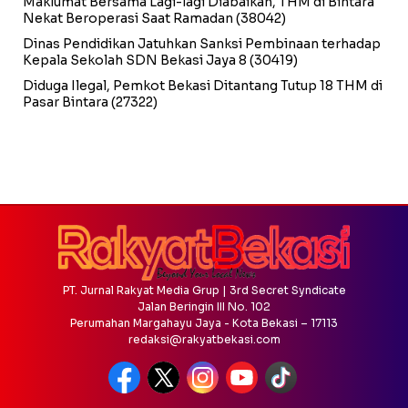
Maklumat Bersama Lagi-lagi Diabaikan, THM di Bintara
Nekat Beroperasi Saat Ramadan
(38042)
Dinas Pendidikan Jatuhkan Sanksi Pembinaan terhadap
Kepala Sekolah SDN Bekasi Jaya 8
(30419)
Diduga Ilegal, Pemkot Bekasi Ditantang Tutup 18 THM di
Pasar Bintara
(27322)
PT. Jurnal Rakyat Media Grup | 3rd Secret Syndicate
Jalan Beringin III No. 102
Perumahan Margahayu Jaya - Kota Bekasi – 17113
redaksi@rakyatbekasi.com