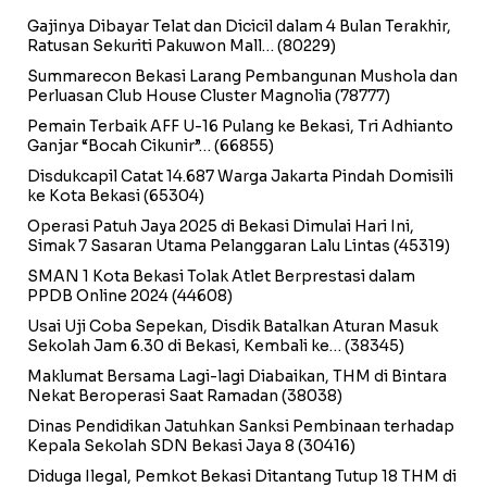
Gajinya Dibayar Telat dan Dicicil dalam 4 Bulan Terakhir,
Ratusan Sekuriti Pakuwon Mall…
(80229)
Summarecon Bekasi Larang Pembangunan Mushola dan
Perluasan Club House Cluster Magnolia
(78777)
Pemain Terbaik AFF U-16 Pulang ke Bekasi, Tri Adhianto
Ganjar “Bocah Cikunir”…
(66855)
Disdukcapil Catat 14.687 Warga Jakarta Pindah Domisili
ke Kota Bekasi
(65304)
Operasi Patuh Jaya 2025 di Bekasi Dimulai Hari Ini,
Simak 7 Sasaran Utama Pelanggaran Lalu Lintas
(45319)
SMAN 1 Kota Bekasi Tolak Atlet Berprestasi dalam
PPDB Online 2024
(44608)
Usai Uji Coba Sepekan, Disdik Batalkan Aturan Masuk
Sekolah Jam 6.30 di Bekasi, Kembali ke…
(38345)
Maklumat Bersama Lagi-lagi Diabaikan, THM di Bintara
Nekat Beroperasi Saat Ramadan
(38038)
Dinas Pendidikan Jatuhkan Sanksi Pembinaan terhadap
Kepala Sekolah SDN Bekasi Jaya 8
(30416)
Diduga Ilegal, Pemkot Bekasi Ditantang Tutup 18 THM di