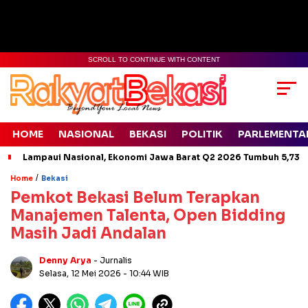
SCROLL TO CONTINUE WITH CONTENT
HOME
NASIONAL
BEKASI
POLITIK
PARLEMENTA
Lampaui Nasional, Ekonomi Jawa Barat Q2 2026 Tumbuh 5,73 
/
Home
Bekasi
Pemkot Bekasi Belum Terapkan
Manajemen Talenta, Open Bidding
Masih Jadi Andalan
Denny Arya
- Jurnalis
Selasa, 12 Mei 2026
- 10:44 WIB