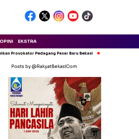
OPINI
EKSTRA
isikan Provokator Pedagang Pasar Baru Bekasi
Pencemaran Kali
Posts by @RakyatBekasiCom