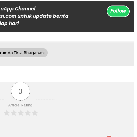
tsApp Channel
Follow
si.com untuk update berita
iap hari
rumda Tirta Bhagasasi
0
Article Rating