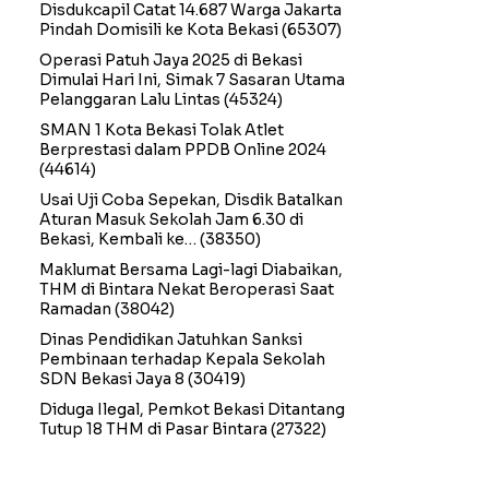
Disdukcapil Catat 14.687 Warga Jakarta
Pindah Domisili ke Kota Bekasi
(65307)
Operasi Patuh Jaya 2025 di Bekasi
Dimulai Hari Ini, Simak 7 Sasaran Utama
Pelanggaran Lalu Lintas
(45324)
SMAN 1 Kota Bekasi Tolak Atlet
Berprestasi dalam PPDB Online 2024
(44614)
Usai Uji Coba Sepekan, Disdik Batalkan
Aturan Masuk Sekolah Jam 6.30 di
Bekasi, Kembali ke…
(38350)
Maklumat Bersama Lagi-lagi Diabaikan,
THM di Bintara Nekat Beroperasi Saat
Ramadan
(38042)
Dinas Pendidikan Jatuhkan Sanksi
Pembinaan terhadap Kepala Sekolah
SDN Bekasi Jaya 8
(30419)
Diduga Ilegal, Pemkot Bekasi Ditantang
Tutup 18 THM di Pasar Bintara
(27322)