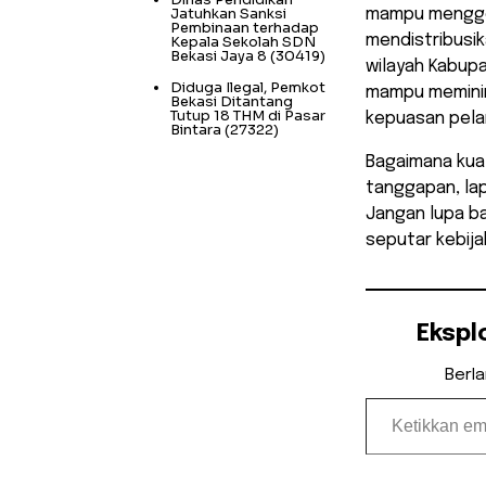
Jatuhkan Sanksi
mampu menggen
Pembinaan terhadap
mendistribusik
Kepala Sekolah SDN
Bekasi Jaya 8
(30419)
wilayah Kabupa
Diduga Ilegal, Pemkot
mampu meminim
Bekasi Ditantang
Tutup 18 THM di Pasar
kepuasan pela
Bintara
(27322)
​Bagaimana kual
tanggapan, lap
Jangan lupa ba
seputar kebij
Ekspl
Berl
Ketikkan email Anda...