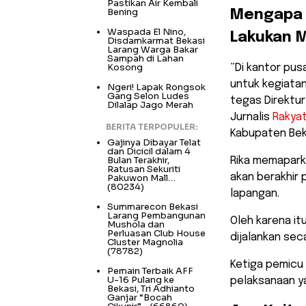
Pastikan Air Kembali
Bening
​Mengapa 
Waspada El Nino,
Lakukan 
Disdamkarmat Bekasi
Larang Warga Bakar
Sampah di Lahan
Kosong
​”Di kantor pu
untuk kegiata
Ngeri! Lapak Rongsok
Gang Selon Ludes
tegas Direktur
Dilalap Jago Merah
Jurnalis
Rakya
BERITA TERPOPULER:
Kabupaten Beka
Gajinya Dibayar Telat
dan Dicicil dalam 4
Bulan Terakhir,
​Rika memapar
Ratusan Sekuriti
akan berakhir 
Pakuwon Mall…
(80234)
lapangan.
Summarecon Bekasi
Larang Pembangunan
Oleh karena it
Mushola dan
Perluasan Club House
dijalankan se
Cluster Magnolia
(78782)
Ketiga pemicu 
Pemain Terbaik AFF
U-16 Pulang ke
pelaksanaan ya
Bekasi, Tri Adhianto
Ganjar “Bocah