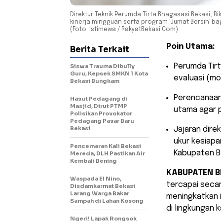
Direktur Teknik Perumda Tirta Bhagasasi Bekasi, R
kinerja mingguan serta program 'Jumat Bersih' ba
(Foto: Istimewa / RakyatBekasi.Com)
Poin Utama:
Berita Terkait
​Perumda Tir
Siswa Trauma Dibully
Guru, Kepsek SMKN 1 Kota
evaluasi (mo
Bekasi Bungkam
​Perencanaan
Hasut Pedagang di
Masjid, Dirut PTMP
utama agar 
Polisikan Provokator
Pedagang Pasar Baru
Bekasi
​Jajaran dir
ukur kesiapa
Pencemaran Kali Bekasi
Kabupaten B
Mereda, DLH Pastikan Air
Kembali Bening
KABUPATEN B
Waspada El Nino,
tercapai secar
Disdamkarmat Bekasi
Larang Warga Bakar
meningkatkan 
Sampah di Lahan Kosong
di lingkungan 
Ngeri! Lapak Rongsok