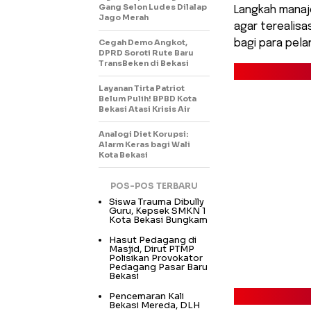
Gang Selon Ludes Dilalap
Langkah manaje
Jago Merah
agar terealisa
Cegah Demo Angkot,
bagi para pela
DPRD Soroti Rute Baru
TransBeken di Bekasi
Layanan Tirta Patriot
Belum Pulih! BPBD Kota
Bekasi Atasi Krisis Air
Analogi Diet Korupsi:
Alarm Keras bagi Wali
Kota Bekasi
POS-POS TERBARU
Siswa Trauma Dibully
Guru, Kepsek SMKN 1
Kota Bekasi Bungkam
Hasut Pedagang di
Masjid, Dirut PTMP
Polisikan Provokator
Pedagang Pasar Baru
Bekasi
Pencemaran Kali
Bekasi Mereda, DLH