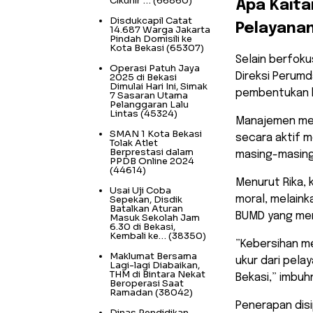
Cikunir”…
(66860)
​Apa Kait
Disdukcapil Catat
Pelayanan
14.687 Warga Jakarta
Pindah Domisili ke
Kota Bekasi
(65307)
​Selain berfok
Operasi Patuh Jaya
Direksi Perumd
2025 di Bekasi
Dimulai Hari Ini, Simak
pembentukan ka
7 Sasaran Utama
Pelanggaran Lalu
Lintas
(45324)
Manajemen mem
SMAN 1 Kota Bekasi
secara aktif m
Tolak Atlet
Berprestasi dalam
masing-masing
PPDB Online 2024
(44614)
​Menurut Rika,
Usai Uji Coba
Sepekan, Disdik
moral, melaink
Batalkan Aturan
BUMD yang men
Masuk Sekolah Jam
6.30 di Bekasi,
Kembali ke…
(38350)
​”Kebersihan m
Maklumat Bersama
ukur dari pela
Lagi-lagi Diabaikan,
THM di Bintara Nekat
Bekasi,” imbuh
Beroperasi Saat
Ramadan
(38042)
​Penerapan dis
Dinas Pendidikan