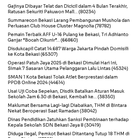
Gajinya Dibayar Telat dan Dicicil dalam 4 Bulan Terakhir,
Ratusan Sekuriti Pakuwon Mall…
(80234)
Summarecon Bekasi Larang Pembangunan Mushola dan
Perluasan Club House Cluster Magnolia
(78782)
Pemain Terbaik AFF U-16 Pulang ke Bekasi, Tri Adhianto
Ganjar “Bocah Cikunir”…
(66860)
Disdukcapil Catat 14.687 Warga Jakarta Pindah Domisili
ke Kota Bekasi
(65307)
Operasi Patuh Jaya 2025 di Bekasi Dimulai Hari Ini,
Simak 7 Sasaran Utama Pelanggaran Lalu Lintas
(45324)
SMAN 1 Kota Bekasi Tolak Atlet Berprestasi dalam
PPDB Online 2024
(44614)
Usai Uji Coba Sepekan, Disdik Batalkan Aturan Masuk
Sekolah Jam 6.30 di Bekasi, Kembali ke…
(38350)
Maklumat Bersama Lagi-lagi Diabaikan, THM di Bintara
Nekat Beroperasi Saat Ramadan
(38042)
Dinas Pendidikan Jatuhkan Sanksi Pembinaan terhadap
Kepala Sekolah SDN Bekasi Jaya 8
(30419)
Diduga Ilegal, Pemkot Bekasi Ditantang Tutup 18 THM di