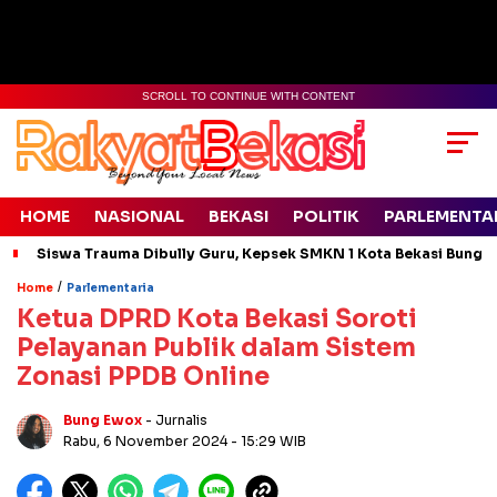
SCROLL TO CONTINUE WITH CONTENT
HOME
NASIONAL
BEKASI
POLITIK
PARLEMENTA
Siswa Trauma Dibully Guru, Kepsek SMKN 1 Kota Bekasi Bung
/
Home
Parlementaria
Ketua DPRD Kota Bekasi Soroti
Pelayanan Publik dalam Sistem
Zonasi PPDB Online
Bung Ewox
- Jurnalis
Rabu, 6 November 2024
- 15:29 WIB