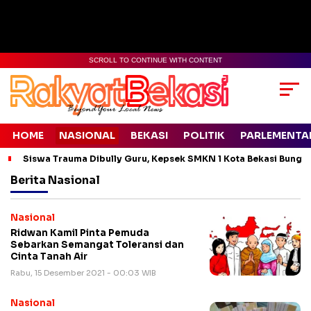
SCROLL TO CONTINUE WITH CONTENT
HOME
NASIONAL
BEKASI
POLITIK
PARLEMENTA
Siswa Trauma Dibully Guru, Kepsek SMKN 1 Kota Bekasi Bung
Berita
Nasional
Nasional
Ridwan Kamil Pinta Pemuda
Sebarkan Semangat Toleransi dan
Cinta Tanah Air
Rabu, 15 Desember 2021 - 00:03 WIB
Nasional