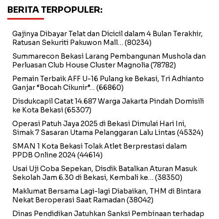
BERITA TERPOPULER:
Gajinya Dibayar Telat dan Dicicil dalam 4 Bulan Terakhir,
Ratusan Sekuriti Pakuwon Mall…
(80234)
Summarecon Bekasi Larang Pembangunan Mushola dan
Perluasan Club House Cluster Magnolia
(78782)
Pemain Terbaik AFF U-16 Pulang ke Bekasi, Tri Adhianto
Ganjar “Bocah Cikunir”…
(66860)
Disdukcapil Catat 14.687 Warga Jakarta Pindah Domisili
ke Kota Bekasi
(65307)
Operasi Patuh Jaya 2025 di Bekasi Dimulai Hari Ini,
Simak 7 Sasaran Utama Pelanggaran Lalu Lintas
(45324)
SMAN 1 Kota Bekasi Tolak Atlet Berprestasi dalam
PPDB Online 2024
(44614)
Usai Uji Coba Sepekan, Disdik Batalkan Aturan Masuk
Sekolah Jam 6.30 di Bekasi, Kembali ke…
(38350)
Maklumat Bersama Lagi-lagi Diabaikan, THM di Bintara
Nekat Beroperasi Saat Ramadan
(38042)
Dinas Pendidikan Jatuhkan Sanksi Pembinaan terhadap