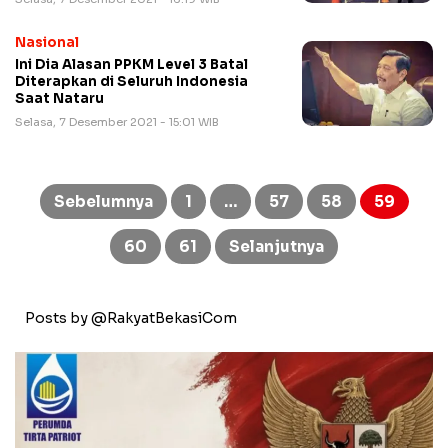
Nasional
Ini Dia Alasan PPKM Level 3 Batal
Diterapkan di Seluruh Indonesia
Saat Nataru
Selasa, 7 Desember 2021 - 15:01 WIB
Paginasi
pos
Sebelumnya
1
…
57
58
59
60
61
Selanjutnya
Posts by @RakyatBekasiCom