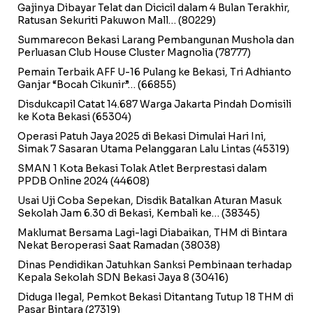
Gajinya Dibayar Telat dan Dicicil dalam 4 Bulan Terakhir,
Ratusan Sekuriti Pakuwon Mall…
(80229)
Summarecon Bekasi Larang Pembangunan Mushola dan
Perluasan Club House Cluster Magnolia
(78777)
Pemain Terbaik AFF U-16 Pulang ke Bekasi, Tri Adhianto
Ganjar “Bocah Cikunir”…
(66855)
Disdukcapil Catat 14.687 Warga Jakarta Pindah Domisili
ke Kota Bekasi
(65304)
Operasi Patuh Jaya 2025 di Bekasi Dimulai Hari Ini,
Simak 7 Sasaran Utama Pelanggaran Lalu Lintas
(45319)
SMAN 1 Kota Bekasi Tolak Atlet Berprestasi dalam
PPDB Online 2024
(44608)
Usai Uji Coba Sepekan, Disdik Batalkan Aturan Masuk
Sekolah Jam 6.30 di Bekasi, Kembali ke…
(38345)
Maklumat Bersama Lagi-lagi Diabaikan, THM di Bintara
Nekat Beroperasi Saat Ramadan
(38038)
Dinas Pendidikan Jatuhkan Sanksi Pembinaan terhadap
Kepala Sekolah SDN Bekasi Jaya 8
(30416)
Diduga Ilegal, Pemkot Bekasi Ditantang Tutup 18 THM di
Pasar Bintara
(27319)