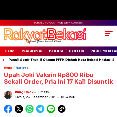
SCROLL TO CONTINUE WITH CONTENT
HOME
NASIONAL
BEKASI
POLITIK
PARLEMENTA
Pungli Sopir Truk, 5 Oknum PPPK Dishub Kota Bekasi Hadapi Si
/
Home
Nasional
Upah Joki Vaksin Rp800 Ribu
Sekali Order, Pria Ini 17 Kali Disuntik
Bung Ewox
- Jurnalis
Kamis, 23 Desember 2021
- 00:14 WIB