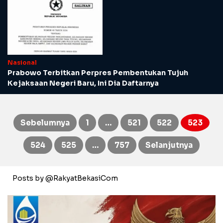
Nasional
Prabowo Terbitkan Perpres Pembentukan Tujuh
Kejaksaan Negeri Baru, Ini Dia Daftarnya
Sebelumnya
1
…
521
522
523
Paginasi
524
525
…
757
Selanjutnya
pos
Posts by @RakyatBekasiCom