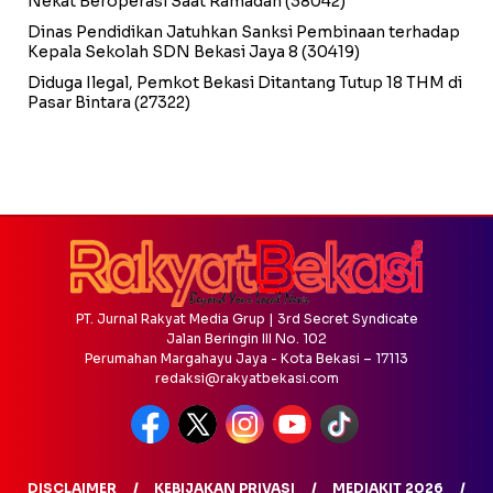
Nekat Beroperasi Saat Ramadan
(38042)
Dinas Pendidikan Jatuhkan Sanksi Pembinaan terhadap
Kepala Sekolah SDN Bekasi Jaya 8
(30419)
Diduga Ilegal, Pemkot Bekasi Ditantang Tutup 18 THM di
Pasar Bintara
(27322)
PT. Jurnal Rakyat Media Grup | 3rd Secret Syndicate
Jalan Beringin III No. 102
Perumahan Margahayu Jaya - Kota Bekasi – 17113
redaksi@rakyatbekasi.com
DISCLAIMER
KEBIJAKAN PRIVASI
MEDIAKIT 2026