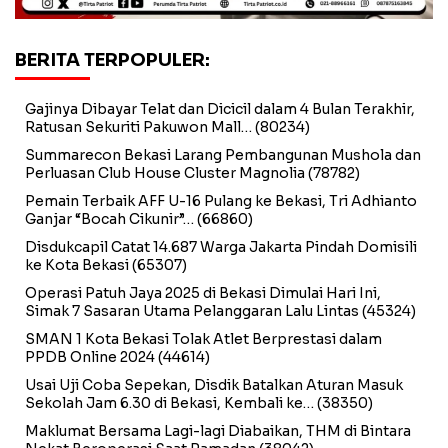
BERITA TERPOPULER:
Gajinya Dibayar Telat dan Dicicil dalam 4 Bulan Terakhir,
Ratusan Sekuriti Pakuwon Mall…
(80234)
Summarecon Bekasi Larang Pembangunan Mushola dan
Perluasan Club House Cluster Magnolia
(78782)
Pemain Terbaik AFF U-16 Pulang ke Bekasi, Tri Adhianto
Ganjar “Bocah Cikunir”…
(66860)
Disdukcapil Catat 14.687 Warga Jakarta Pindah Domisili
ke Kota Bekasi
(65307)
Operasi Patuh Jaya 2025 di Bekasi Dimulai Hari Ini,
Simak 7 Sasaran Utama Pelanggaran Lalu Lintas
(45324)
SMAN 1 Kota Bekasi Tolak Atlet Berprestasi dalam
PPDB Online 2024
(44614)
Usai Uji Coba Sepekan, Disdik Batalkan Aturan Masuk
Sekolah Jam 6.30 di Bekasi, Kembali ke…
(38350)
Maklumat Bersama Lagi-lagi Diabaikan, THM di Bintara