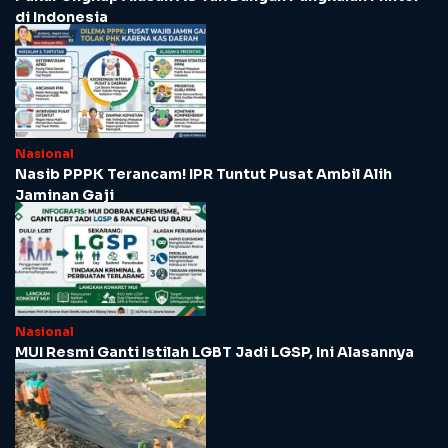
di Indonesia
Nasional
Nasib PPPK Terancam! IPR Tuntut Pusat Ambil Alih
Jaminan Gaji
Nasional
MUI Resmi Ganti Istilah LGBT Jadi LGSP, Ini Alasannya