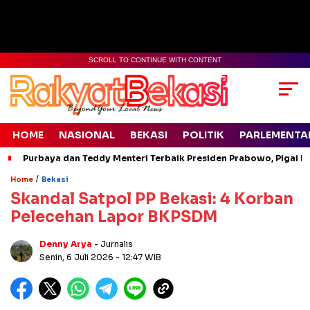
SCROLL TO CONTINUE WITH CONTENT
HOME
NASIONAL
BEKASI
POLITIK
PARLEMENTA
Purbaya dan Teddy Menteri Terbaik Presiden Prabowo, Pigai Pa
/
Home
Bekasi
Skandal Satpol PP Bekasi: 4 Korban
Pelecehan Lapor BKPSDM
Denny Arya
- Jurnalis
Senin, 6 Juli 2026
- 12:47 WIB