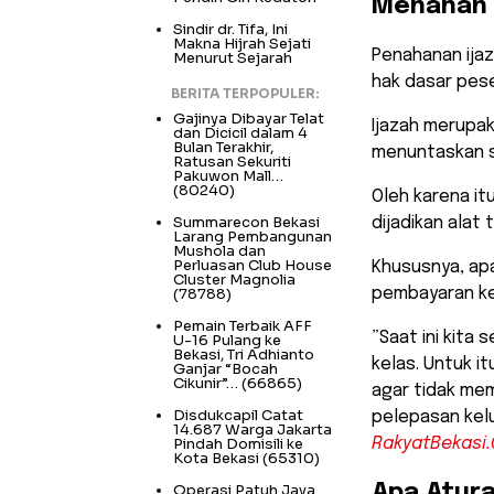
Menahan 
Sindir dr. Tifa, Ini
Makna Hijrah Sejati
​Penahanan ij
Menurut Sejarah
hak dasar pese
BERITA TERPOPULER:
Gajinya Dibayar Telat
Ijazah merupak
dan Dicicil dalam 4
Bulan Terakhir,
menuntaskan s
Ratusan Sekuriti
Pakuwon Mall…
(80240)
​Oleh karena i
Summarecon Bekasi
dijadikan alat
Larang Pembangunan
Mushola dan
Perluasan Club House
Khususnya, apa
Cluster Magnolia
(78788)
pembayaran ke
Pemain Terbaik AFF
​”Saat ini kit
U-16 Pulang ke
Bekasi, Tri Adhianto
kelas. Untuk i
Ganjar “Bocah
Cikunir”…
(66865)
agar tidak me
Disdukcapil Catat
pelepasan kelu
14.687 Warga Jakarta
Pindah Domisili ke
RakyatBekasi
Kota Bekasi
(65310)
Operasi Patuh Jaya
​Apa Atur