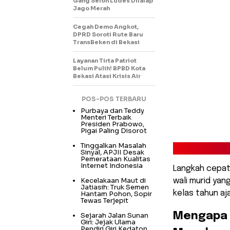
Gang Selon Ludes Dilalap
Jago Merah
Cegah Demo Angkot,
DPRD Soroti Rute Baru
TransBeken di Bekasi
Layanan Tirta Patriot
Belum Pulih! BPBD Kota
Bekasi Atasi Krisis Air
POS-POS TERBARU
Purbaya dan Teddy
Menteri Terbaik
Presiden Prabowo,
Pigai Paling Disorot
Tinggalkan Masalah
Sinyal, APJII Desak
Pemerataan Kualitas
Internet Indonesia
Langkah cepat 
Kecelakaan Maut di
wali murid yan
Jatiasih: Truk Semen
kelas tahun aja
Hantam Pohon, Sopir
Tewas Terjepit
​Mengapa 
Sejarah Jalan Sunan
Giri: Jejak Ulama
Pendiri Giri Kedaton