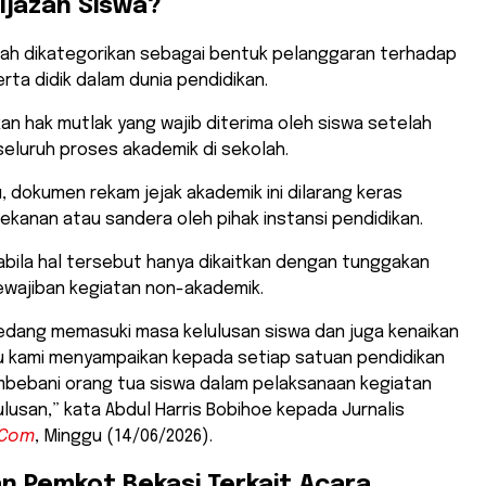
Ijazah Siswa?
azah dikategorikan sebagai bentuk pelanggaran terhadap
rta didik dalam dunia pendidikan.
an hak mutlak yang wajib diterima oleh siswa setelah
eluruh proses akademik di sekolah.
tu, dokumen rekam jejak akademik ini dilarang keras
 tekanan atau sandera oleh pihak instansi pendidikan.
bila hal tersebut hanya dikaitkan dengan tunggakan
wajiban kegiatan non-akademik.
a sedang memasuki masa kelulusan siswa dan juga kenaikan
tu kami menyampaikan kepada setiap satuan pendidikan
mbebani orang tua siswa dalam pelaksanaan kegiatan
lusan,” kata Abdul Harris Bobihoe kepada Jurnalis
.Com
, Minggu (14/06/2026).
an Pemkot Bekasi Terkait Acara