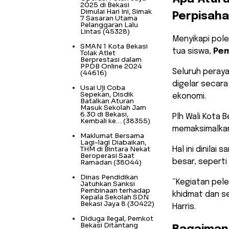
2025 di Bekasi
Dimulai Hari Ini, Simak
Perpisaha
7 Sasaran Utama
Pelanggaran Lalu
Lintas
(45328)
​Menyikapi pol
SMAN 1 Kota Bekasi
tua siswa,
Pem
Tolak Atlet
Berprestasi dalam
PPDB Online 2024
Seluruh peraya
(44616)
digelar secar
Usai Uji Coba
Sepekan, Disdik
ekonomi.
Batalkan Aturan
Masuk Sekolah Jam
6.30 di Bekasi,
​Plh Wali Kota
Kembali ke…
(38355)
memaksimalkan 
Maklumat Bersama
Lagi-lagi Diabaikan,
THM di Bintara Nekat
Hal ini dinila
Beroperasi Saat
besar, seperti
Ramadan
(38044)
Dinas Pendidikan
​”Kegiatan pel
Jatuhkan Sanksi
Pembinaan terhadap
khidmat dan s
Kepala Sekolah SDN
Bekasi Jaya 8
(30422)
Harris.
Diduga Ilegal, Pemkot
Bekasi Ditantang