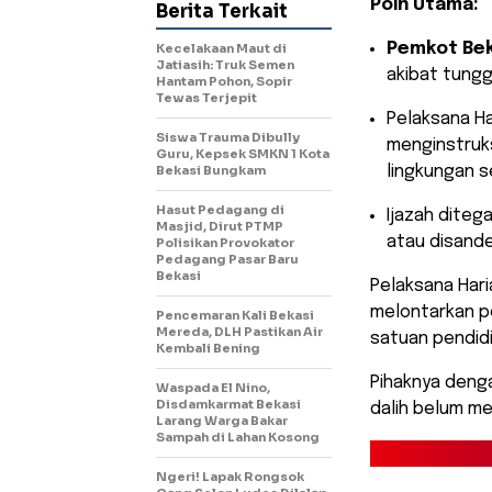
Poin Utama:
Berita Terkait
Pemkot Bek
Kecelakaan Maut di
Jatiasih: Truk Semen
akibat tungg
Hantam Pohon, Sopir
Tewas Terjepit
​Pelaksana H
Siswa Trauma Dibully
menginstruks
Guru, Kepsek SMKN 1 Kota
Bekasi Bungkam
lingkungan s
Hasut Pedagang di
​Ijazah dite
Masjid, Dirut PTMP
atau disand
Polisikan Provokator
Pedagang Pasar Baru
Bekasi
​Pelaksana Hari
melontarkan p
Pencemaran Kali Bekasi
Mereda, DLH Pastikan Air
satuan pendidi
Kembali Bening
Pihaknya deng
Waspada El Nino,
Disdamkarmat Bekasi
dalih belum me
Larang Warga Bakar
Sampah di Lahan Kosong
Ngeri! Lapak Rongsok