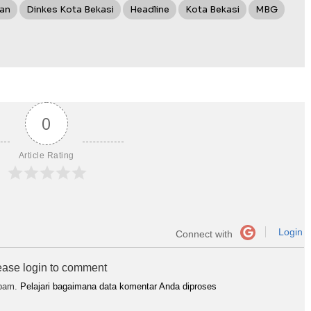
tan
Dinkes Kota Bekasi
Headline
Kota Bekasi
MBG
0
Article Rating
Login
Connect with
ease login to comment
spam.
Pelajari bagaimana data komentar Anda diproses