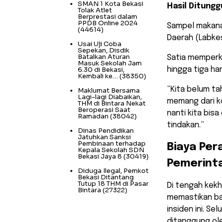
SMAN 1 Kota Bekasi
Hasil Ditungg
Tolak Atlet
Berprestasi dalam
PPDB Online 2024
Sampel makana
(44614)
Daerah (Labkes
Usai Uji Coba
Sepekan, Disdik
Batalkan Aturan
Satia memperki
Masuk Sekolah Jam
6.30 di Bekasi,
hingga tiga ha
Kembali ke…
(38350)
​”Kita belum 
Maklumat Bersama
Lagi-lagi Diabaikan,
memang dari ko
THM di Bintara Nekat
Beroperasi Saat
nanti kita bis
Ramadan
(38042)
tindakan.”
Dinas Pendidikan
Jatuhkan Sanksi
Pembinaan terhadap
Biaya Pe
Kepala Sekolah SDN
Bekasi Jaya 8
(30419)
Pemerint
Diduga Ilegal, Pemkot
Bekasi Ditantang
Tutup 18 THM di Pasar
​Di tengah kek
Bintara
(27322)
memastikan ba
insiden ini. S
ditanggung ole