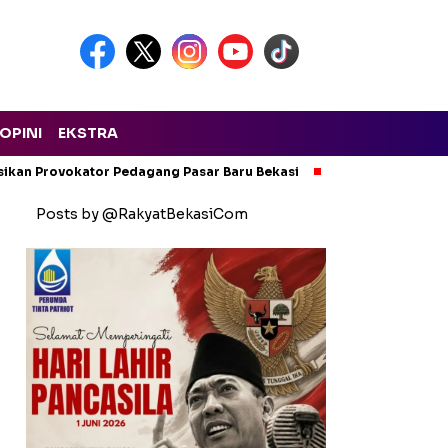
OPINI
EKSTRA
isikan Provokator Pedagang Pasar Baru Bekasi
Pencemaran Kali
Posts by @RakyatBekasiCom