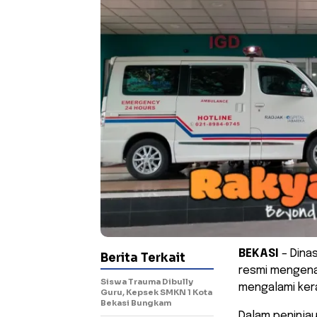
BEKASI
– Dina
Berita Terkait
resmi mengenai
Siswa Trauma Dibully
mengalami ker
Guru, Kepsek SMKN 1 Kota
Bekasi Bungkam
Dalam peninjau