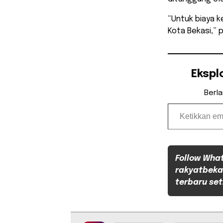
“Untuk biaya 
Kota Bekasi,” 
Ekspl
Berl
Ketikkan email Anda...
Follow Wha
rakyatbeka
terbaru set