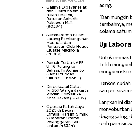
BERITA TERPOPULER:
asing.
Gajinya Dibayar Telat
dan Dicicil dalam 4
Bulan Terakhir,
“Dan mungkin bi
Ratusan Sekuriti
Pakuwon Mall…
tambahnya, me
(80234)
selama satu m
Summarecon Bekasi
Larang Pembangunan
Mushola dan
Uji Labor
Perluasan Club House
Cluster Magnolia
(78782)
​Untuk memasti
Pemain Terbaik AFF
telah mengambi
U-16 Pulang ke
Bekasi, Tri Adhianto
mengamankan sa
Ganjar “Bocah
Cikunir”…
(66860)
​”Dinkes sudah
Disdukcapil Catat
14.687 Warga Jakarta
sampel sisa ma
Pindah Domisili ke
Kota Bekasi
(65307)
​Langkah ini di
Operasi Patuh Jaya
menyebutkan ba
2025 di Bekasi
Dimulai Hari Ini, Simak
daging giling,
7 Sasaran Utama
Pelanggaran Lalu
oleh para sisw
Lintas
(45324)