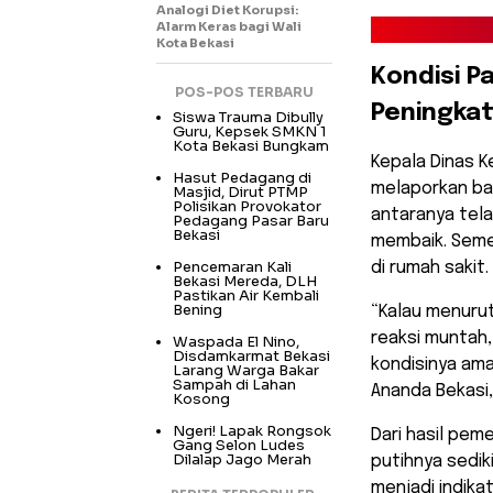
Analogi Diet Korupsi:
Alarm Keras bagi Wali
Kota Bekasi
Kondisi P
POS-POS TERBARU
Peningkat
Siswa Trauma Dibully
Guru, Kepsek SMKN 1
Kota Bekasi Bungkam
​Kepala Dinas K
Hasut Pedagang di
melaporkan ba
Masjid, Dirut PTMP
Polisikan Provokator
antaranya tela
Pedagang Pasar Baru
Bekasi
membaik. Semen
Pencemaran Kali
di rumah sakit.
Bekasi Mereda, DLH
Pastikan Air Kembali
Bening
“Kalau menurut
reaksi muntah,
Waspada El Nino,
Disdamkarmat Bekasi
kondisinya ama
Larang Warga Bakar
Sampah di Lahan
Ananda Bekasi,
Kosong
Ngeri! Lapak Rongsok
​Dari hasil pe
Gang Selon Ludes
Dilalap Jago Merah
putihnya sedik
menjadi indika