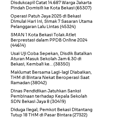
Disdukcapil Catat 14.687 Warga Jakarta
Pindah Domisili ke Kota Bekasi
(65307)
Operasi Patuh Jaya 2025 di Bekasi
Dimulai Hari Ini, Simak 7 Sasaran Utama
Pelanggaran Lalu Lintas
(45324)
SMAN 1 Kota Bekasi Tolak Atlet
Berprestasi dalam PPDB Online 2024
(44614)
Usai Uji Coba Sepekan, Disdik Batalkan
Aturan Masuk Sekolah Jam 6.30 di
Bekasi, Kembali ke…
(38350)
Maklumat Bersama Lagi-lagi Diabaikan,
THM di Bintara Nekat Beroperasi Saat
Ramadan
(38042)
Dinas Pendidikan Jatuhkan Sanksi
Pembinaan terhadap Kepala Sekolah
SDN Bekasi Jaya 8
(30419)
Diduga Ilegal, Pemkot Bekasi Ditantang
Tutup 18 THM di Pasar Bintara
(27322)