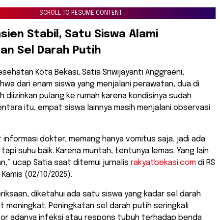
SCROLL TO RESUME CONTENT
asien Stabil, Satu Siswa Alami
an Sel Darah Putih
esehatan Kota Bekasi, Satia Sriwijayanti Anggraeni,
hwa dari enam siswa yang menjalani perawatan, dua di
h diizinkan pulang ke rumah karena kondisinya sudah
tara itu, empat siswa lainnya masih menjalani observasi
 informasi dokter, memang hanya vomitus saja, jadi ada
 tapi suhu baik. Karena muntah, tentunya lemas. Yang lain
n,” ucap Satia saat ditemui jurnalis
rakyatbekasi.com
di RS
 Kamis (02/10/2025).
meriksaan, diketahui ada satu siswa yang kadar sel darah
it meningkat. Peningkatan sel darah putih seringkali
tor adanya infeksi atau respons tubuh terhadap benda