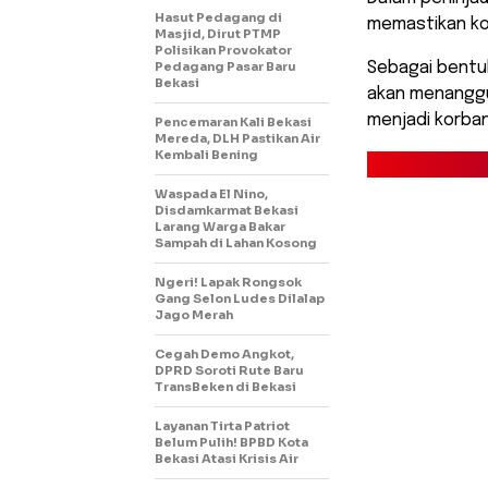
Hasut Pedagang di
memastikan kon
Masjid, Dirut PTMP
Polisikan Provokator
Pedagang Pasar Baru
​Sebagai bentu
Bekasi
akan menanggu
menjadi korban 
Pencemaran Kali Bekasi
Mereda, DLH Pastikan Air
Kembali Bening
Waspada El Nino,
Disdamkarmat Bekasi
Larang Warga Bakar
Sampah di Lahan Kosong
Ngeri! Lapak Rongsok
Gang Selon Ludes Dilalap
Jago Merah
Cegah Demo Angkot,
DPRD Soroti Rute Baru
TransBeken di Bekasi
Layanan Tirta Patriot
Belum Pulih! BPBD Kota
Bekasi Atasi Krisis Air