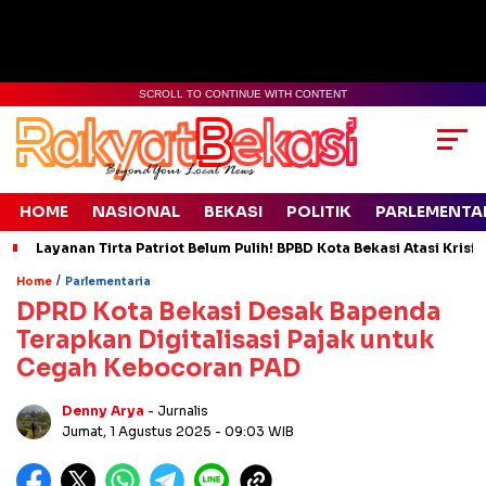
SCROLL TO CONTINUE WITH CONTENT
HOME
NASIONAL
BEKASI
POLITIK
PARLEMENTA
Layanan Tirta Patriot Belum Pulih! BPBD Kota Bekasi Atasi Krisis
/
Home
Parlementaria
DPRD Kota Bekasi Desak Bapenda
Terapkan Digitalisasi Pajak untuk
Cegah Kebocoran PAD
Denny Arya
- Jurnalis
Jumat, 1 Agustus 2025
- 09:03 WIB