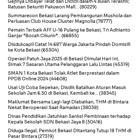
Gajinya Dibayar Telat dan Dicicil dalam 4 Bulan Terakhir,
Ratusan Sekuriti Pakuwon Mall…
(80229)
Summarecon Bekasi Larang Pembangunan Mushola dan
Perluasan Club House Cluster Magnolia
(78777)
Pemain Terbaik AFF U-16 Pulang ke Bekasi, Tri Adhianto
Ganjar “Bocah Cikunir”…
(66855)
Disdukcapil Catat 14.687 Warga Jakarta Pindah Domisili
ke Kota Bekasi
(65304)
Operasi Patuh Jaya 2025 di Bekasi Dimulai Hari Ini,
Simak 7 Sasaran Utama Pelanggaran Lalu Lintas
(45319)
SMAN 1 Kota Bekasi Tolak Atlet Berprestasi dalam
PPDB Online 2024
(44608)
Usai Uji Coba Sepekan, Disdik Batalkan Aturan Masuk
Sekolah Jam 6.30 di Bekasi, Kembali ke…
(38345)
Maklumat Bersama Lagi-lagi Diabaikan, THM di Bintara
Nekat Beroperasi Saat Ramadan
(38038)
Dinas Pendidikan Jatuhkan Sanksi Pembinaan terhadap
Kepala Sekolah SDN Bekasi Jaya 8
(30416)
Diduga Ilegal, Pemkot Bekasi Ditantang Tutup 18 THM di
Pasar Bintara
(27319)