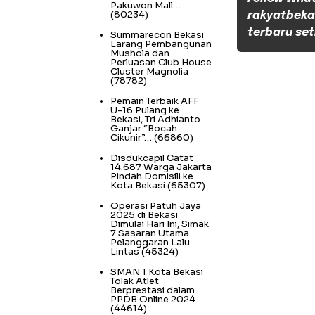
Pakuwon Mall…
(80234)
rakyatbeka
terbaru set
Summarecon Bekasi
Larang Pembangunan
Mushola dan
Perluasan Club House
Cluster Magnolia
(78782)
Pemain Terbaik AFF
U-16 Pulang ke
Bekasi, Tri Adhianto
Ganjar “Bocah
Cikunir”…
(66860)
Disdukcapil Catat
14.687 Warga Jakarta
Pindah Domisili ke
Kota Bekasi
(65307)
Operasi Patuh Jaya
2025 di Bekasi
Dimulai Hari Ini, Simak
7 Sasaran Utama
Pelanggaran Lalu
Lintas
(45324)
SMAN 1 Kota Bekasi
Tolak Atlet
Berprestasi dalam
PPDB Online 2024
(44614)