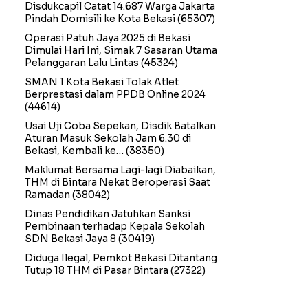
Disdukcapil Catat 14.687 Warga Jakarta
Pindah Domisili ke Kota Bekasi
(65307)
Operasi Patuh Jaya 2025 di Bekasi
Dimulai Hari Ini, Simak 7 Sasaran Utama
Pelanggaran Lalu Lintas
(45324)
SMAN 1 Kota Bekasi Tolak Atlet
Berprestasi dalam PPDB Online 2024
(44614)
Usai Uji Coba Sepekan, Disdik Batalkan
Aturan Masuk Sekolah Jam 6.30 di
Bekasi, Kembali ke…
(38350)
Maklumat Bersama Lagi-lagi Diabaikan,
THM di Bintara Nekat Beroperasi Saat
Ramadan
(38042)
Dinas Pendidikan Jatuhkan Sanksi
Pembinaan terhadap Kepala Sekolah
SDN Bekasi Jaya 8
(30419)
Diduga Ilegal, Pemkot Bekasi Ditantang
Tutup 18 THM di Pasar Bintara
(27322)