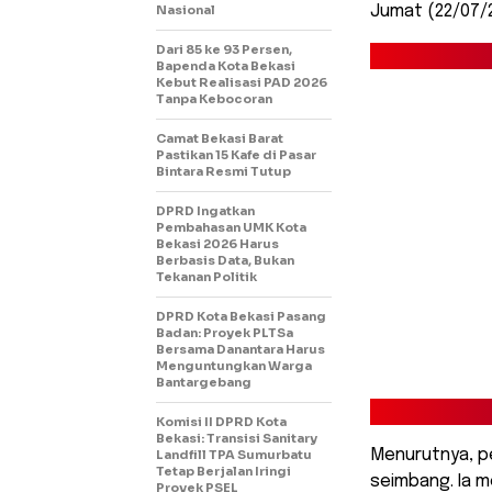
Nasional
Jumat (22/07/2
Dari 85 ke 93 Persen,
Bapenda Kota Bekasi
Kebut Realisasi PAD 2026
Tanpa Kebocoran
Camat Bekasi Barat
Pastikan 15 Kafe di Pasar
Bintara Resmi Tutup
DPRD Ingatkan
Pembahasan UMK Kota
Bekasi 2026 Harus
Berbasis Data, Bukan
Tekanan Politik
DPRD Kota Bekasi Pasang
Badan: Proyek PLTSa
Bersama Danantara Harus
Menguntungkan Warga
Bantargebang
Komisi II DPRD Kota
Bekasi: Transisi Sanitary
Menurutnya, pe
Landfill TPA Sumurbatu
Tetap Berjalan Iringi
seimbang. Ia m
Proyek PSEL