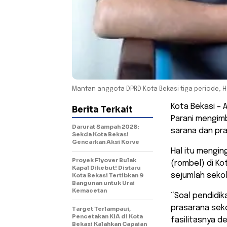
Mantan anggota DPRD Kota Bekasi tiga periode, Ha
Kota Bekasi – 
Berita Terkait
Parani mengim
Darurat Sampah 2028:
sarana dan pra
Sekda Kota Bekasi
Gencarkan Aksi Korve
Hal itu mengin
Proyek Flyover Bulak
(rombel) di Ko
Kapal Dikebut! Distaru
sejumlah sekol
Kota Bekasi Tertibkan 9
Bangunan untuk Urai
Kemacetan
“Soal pendidik
prasarana seko
Target Terlampaui,
Pencetakan KIA di Kota
fasilitasnya d
Bekasi Kalahkan Capaian