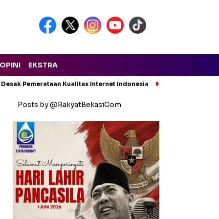
OPINI
EKSTRA
 Desak Pemerataan Kualitas Internet Indonesia
Kecelakaan Maut
Posts by @RakyatBekasiCom