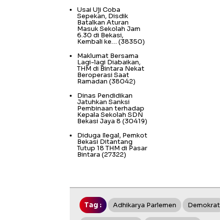
Usai Uji Coba
Sepekan, Disdik
Batalkan Aturan
Masuk Sekolah Jam
6.30 di Bekasi,
Kembali ke…
(38350)
Maklumat Bersama
Lagi-lagi Diabaikan,
THM di Bintara Nekat
Beroperasi Saat
Ramadan
(38042)
Dinas Pendidikan
Jatuhkan Sanksi
Pembinaan terhadap
Kepala Sekolah SDN
Bekasi Jaya 8
(30419)
Diduga Ilegal, Pemkot
Bekasi Ditantang
Tutup 18 THM di Pasar
Bintara
(27322)
Tag :
Adhikarya Parlemen
Demokrat