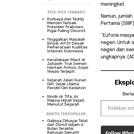
meningkat.
POS-POS TERBARU
Namun, jumlah
Purbaya dan Teddy
Menteri Terbaik
Pertama (SMP)
Presiden Prabowo,
Pigai Paling Disorot
“Euforia masya
Tinggalkan Masalah
negeri. Untuk 
Sinyal, APJII Desak
Pemerataan Kualitas
negeri dan sw
Internet Indonesia
ungkapnya. (A
Kecelakaan Maut di
Jatiasih: Truk Semen
Hantam Pohon, Sopir
Tewas Terjepit
Sejarah Jalan Sunan
Ekspl
Giri: Jejak Ulama
Pendiri Giri Kedaton
Berl
Sindir dr. Tifa, Ini
Ketikkan email Anda...
Makna Hijrah Sejati
Menurut Sejarah
BERITA TERPOPULER:
Gajinya Dibayar Telat
dan Dicicil dalam 4
Bulan Terakhir,
Ratusan Sekuriti
Follow Wha