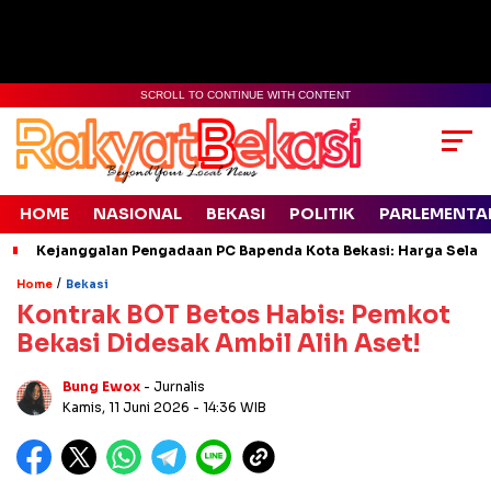
SCROLL TO CONTINUE WITH CONTENT
HOME
NASIONAL
BEKASI
POLITIK
PARLEMENTA
Kejanggalan Pengadaan PC Bapenda Kota Bekasi: Harga Selang
/
Home
Bekasi
Kontrak BOT Betos Habis: Pemkot
Bekasi Didesak Ambil Alih Aset!
Bung Ewox
- Jurnalis
Kamis, 11 Juni 2026
- 14:36 WIB