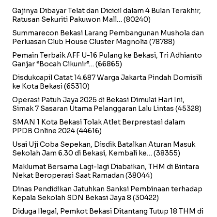
Gajinya Dibayar Telat dan Dicicil dalam 4 Bulan Terakhir,
Ratusan Sekuriti Pakuwon Mall…
(80240)
Summarecon Bekasi Larang Pembangunan Mushola dan
Perluasan Club House Cluster Magnolia
(78788)
Pemain Terbaik AFF U-16 Pulang ke Bekasi, Tri Adhianto
Ganjar “Bocah Cikunir”…
(66865)
Disdukcapil Catat 14.687 Warga Jakarta Pindah Domisili
ke Kota Bekasi
(65310)
Operasi Patuh Jaya 2025 di Bekasi Dimulai Hari Ini,
Simak 7 Sasaran Utama Pelanggaran Lalu Lintas
(45328)
SMAN 1 Kota Bekasi Tolak Atlet Berprestasi dalam
PPDB Online 2024
(44616)
Usai Uji Coba Sepekan, Disdik Batalkan Aturan Masuk
Sekolah Jam 6.30 di Bekasi, Kembali ke…
(38355)
Maklumat Bersama Lagi-lagi Diabaikan, THM di Bintara
Nekat Beroperasi Saat Ramadan
(38044)
Dinas Pendidikan Jatuhkan Sanksi Pembinaan terhadap
Kepala Sekolah SDN Bekasi Jaya 8
(30422)
Diduga Ilegal, Pemkot Bekasi Ditantang Tutup 18 THM di