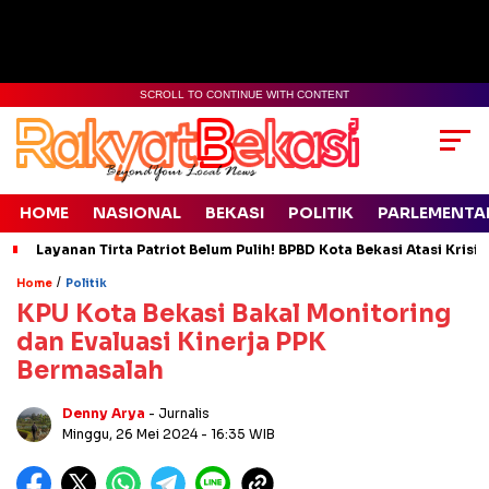
SCROLL TO CONTINUE WITH CONTENT
HOME
NASIONAL
BEKASI
POLITIK
PARLEMENTA
Layanan Tirta Patriot Belum Pulih! BPBD Kota Bekasi Atasi Krisis
/
Home
Politik
KPU Kota Bekasi Bakal Monitoring
dan Evaluasi Kinerja PPK
Bermasalah
Denny Arya
- Jurnalis
Minggu, 26 Mei 2024
- 16:35 WIB